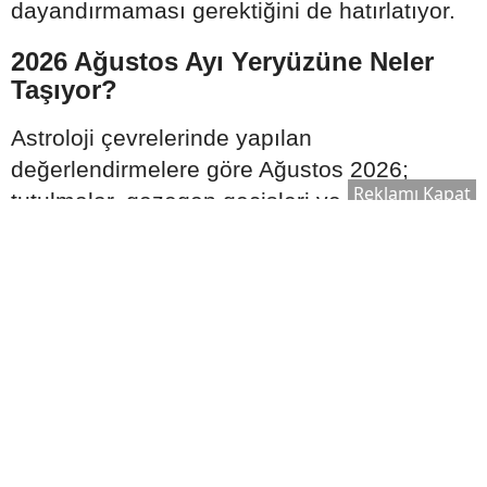
dayandırmaması gerektiğini de hatırlatıyor.
2026 Ağustos Ayı Yeryüzüne Neler
Taşıyor?
Astroloji çevrelerinde yapılan
değerlendirmelere göre Ağustos 2026;
Reklamı Kapat
tutulmalar, gezegen geçişleri ve
gökyüzündeki güçlü hizalanmalar nedeniyle
yılın en hareketli dönemlerinden biri olarak
görülüyor. İletişim, ekonomi, toplumsal
ilişkiler ve bireysel farkındalık alanlarında
önemli değişimlerin konuşulabileceği ifade
edilirken, yaşanacak gelişmelerin kişisel
doğum haritalarına göre farklı etkiler
oluşturabileceği belirtiliyor. Astrolojik
yorumlar kesin öngörüler değil, gökyüzü