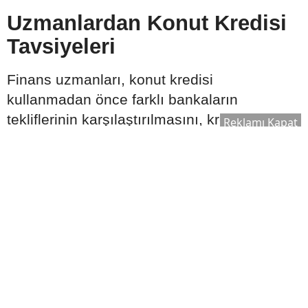
Uzmanlardan Konut Kredisi
Tavsiyeleri
Finans uzmanları, konut kredisi
kullanmadan önce farklı bankaların
tekliflerinin karşılaştırılmasını, kredi
Reklamı Kapat
sözleşmesindeki tüm maddelerin dikkatle
incelenmesini ve ödeme planının uzun
vadeli gelir durumuna uygun hazırlanmasını
tavsiye ediyor. Ayrıca ekonomik gelişmelerin
ve faiz oranlarının düzenli takip edilmesi,
daha bilinçli karar verilmesine katkı
sağlayabilir.