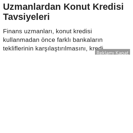
Uzmanlardan Konut Kredisi
Tavsiyeleri
Finans uzmanları, konut kredisi
kullanmadan önce farklı bankaların
tekliflerinin karşılaştırılmasını, kredi
Reklamı Kapat
sözleşmesindeki tüm maddelerin dikkatle
incelenmesini ve ödeme planının uzun
vadeli gelir durumuna uygun hazırlanmasını
tavsiye ediyor. Ayrıca ekonomik gelişmelerin
ve faiz oranlarının düzenli takip edilmesi,
daha bilinçli karar verilmesine katkı
sağlayabilir.