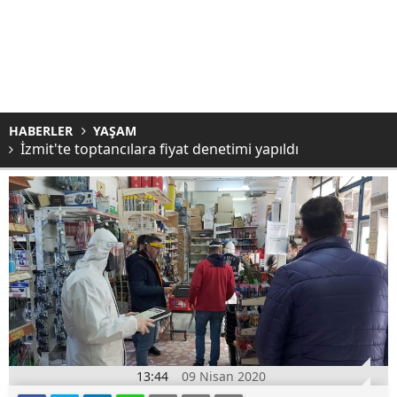
HABERLER
YAŞAM
İzmit'te toptancılara fiyat denetimi yapıldı
13:44
09 Nisan 2020