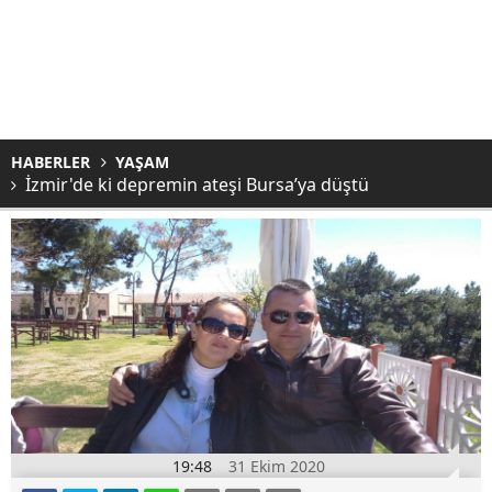
HABERLER
YAŞAM
İzmir'de ki depremin ateşi Bursa’ya düştü
19:48
31 Ekim 2020