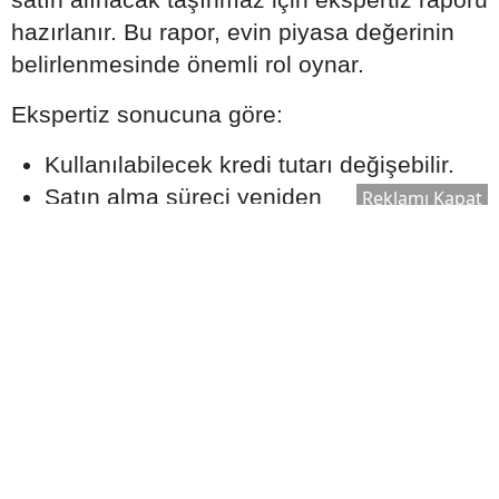
hazırlanır. Bu rapor, evin piyasa değerinin
belirlenmesinde önemli rol oynar.
Ekspertiz sonucuna göre:
Kullanılabilecek kredi tutarı değişebilir.
Satın alma süreci yeniden
Reklamı Kapat
değerlendirilebilir.
Bankanın kredi onay süreci şekillenebilir.
Bu nedenle ekspertiz raporu, kredi sürecinin
önemli aşamalarından biri olarak kabul edilir.
Ek Masrafları Göz Ardı
Etmeyin
Ev satın alırken yalnızca kredi taksitleri