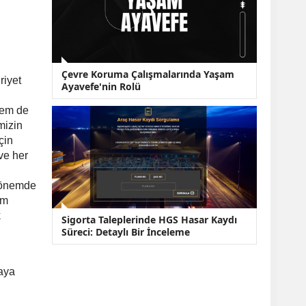
Çevre Koruma Çalışmalarında Yaşam
riyet
Ayavefe'nin Rolü
 hem de
mizin
çin
ve her
 dönemde
am
k
Sigorta Taleplerinde HGS Hasar Kaydı
Süreci: Detaylı Bir İnceleme
maya