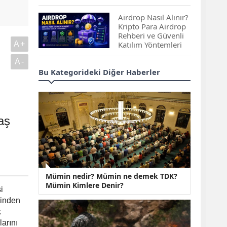
Çıkan Projeler
Airdrop Nasıl Alınır?
Kripto Para Airdrop
Rehberi ve Güvenli
A+
Katılım Yöntemleri
A-
Spot ve Vadeli İşlem
Bu Kategorideki Diğer Haberler
Arasındaki Farklar |
Hangi Piyasa Sizin
İçin Daha Uygun?
ABD-İran Anlaşması
aş
Sonrası Altın Rekora
Koştu, Petrol
Fiyatları Sert Düştü
Temmuz 2026 Maaş
Mümin nedir? Mümin ne demek TDK?
Zammı Netleşiyor!
Mümin Kimlere Denir?
Memur, Emekli ve
i
Sosyal Yardımlarda
rinden
Yeni Oranlar
k
KOSGEB’den
arını