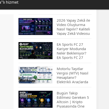
"lı hizmet
2026 Yapay Zekâ ile
Video Oluşturma
Nasıl Yapılır? Kaliteli
Yapay Zekâ Videosu
Hazırlamanın
İpuçları...
EA Sports FC 27
Kariyer Modunda
Neler Bekleniyor?
EA Sports FC 27
Kariyer Modu
Yenilikleri…
Motorlu Taşıtlar
Vergisi (MTV) Nasıl
Hesaplanır?
Elektrikli Araçlarda
MTV Nasıl
Hesaplanır? MTV
Bugün Takip
Borcu Nasıl
Edilmesi Gereken 5
Sorgulanır?
Altcoin | Kripto
Piyasasında Öne