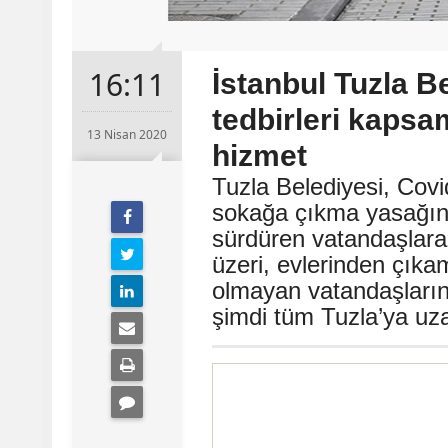
16:11
İstanbul Tuzla B
tedbirleri kapsa
13 Nisan 2020
hizmet
Tuzla Belediyesi, Co
sokağa çıkma yasağına 
sürdüren vatandaşlara 
üzeri, evlerinden çıka
olmayan vatandaşların 
şimdi tüm Tuzla’ya uza