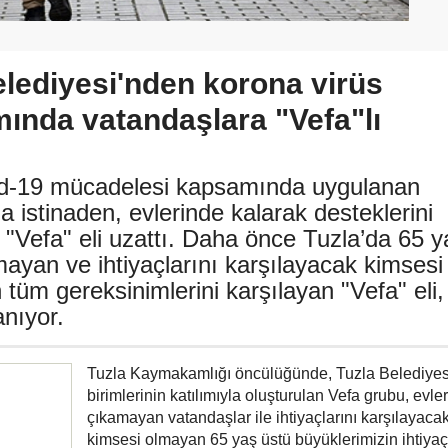
elediyesi'nden korona virüs
mında vatandaşlara "Vefa"lı
vid-19 mücadelesi kapsamında uygulanan
istinaden, evlerinde kalarak desteklerini
"Vefa" eli uzattı. Daha önce Tuzla’da 65 y
mayan ve ihtiyaçlarını karşılayacak kimsesi
tüm gereksinimlerini karşılayan "Vefa" eli,
nıyor.
Tuzla Kaymakamlığı öncülüğünde, Tuzla Belediyes
birimlerinin katılımıyla oluşturulan Vefa grubu, evle
çıkamayan vatandaşlar ile ihtiyaçlarını karşılayaca
kimsesi olmayan 65 yaş üstü büyüklerimizin ihtiyaçl