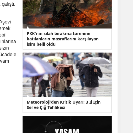
KOBİ’lere Dev
çalıştı.
Finansman Hamlesi:
36 Ay Vadeli 30
Milyon TL Destek
 Aşevi
Emekli Maaşlarında
 yemek
Temmuz Hesabı:
PKK'nın silah bırakma törenine
bil
Zam Oranı ve Taban
katılanların masraflarını karşılayan
Aylık İçin Yeni
kınlarına
isim belli oldu
Senaryolar
sızın
mücadele
devam
Meteoroloji’den Kritik Uyarı: 3 İl İçin
Sel ve Çığ Tehlikesi