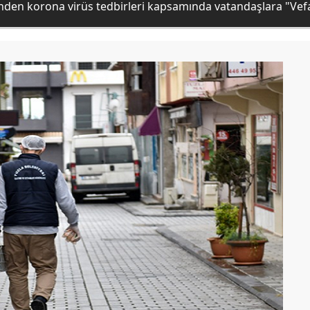
'nden korona virüs tedbirleri kapsamında vatandaşlara "Vefa