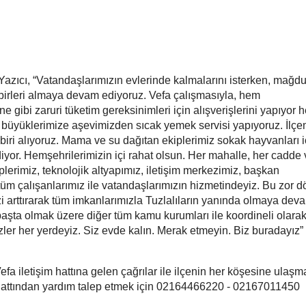
azıcı, “Vatandaşlarımızın evlerinde kalmalarını isterken, mağdu
irleri almaya devam ediyoruz. Vefa çalışmasıyla, hem
 gibi zaruri tüketim gereksinimleri için alışverişlerini yapıyor
yüklerimize aşevimizden sıcak yemek servisi yapıyoruz. İlçe
biri alıyoruz. Mama ve su dağıtan ekiplerimiz sokak hayvanları i
or. Hemşehrilerimizin içi rahat olsun. Her mahalle, her cadde 
iplerimiz, teknolojik altyapımız, iletişim merkezimiz, başkan
 tüm çalışanlarımız ile vatandaşlarımızın hizmetindeyiz. Bu zor
izi arttırarak tüm imkanlarımızla Tuzlalıların yanında olmaya dev
aşta olmak üzere diğer tüm kamu kurumları ile koordineli olara
zler her yerdeyiz. Siz evde kalın. Merak etmeyin. Biz buradayız”
fa iletişim hattına gelen çağrılar ile ilçenin her köşesine ulaş
hattından yardım talep etmek için 02164466220 - 02167011450