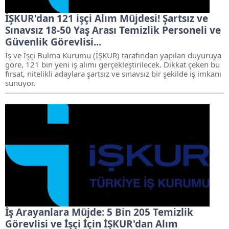
İŞKUR'dan 121 işçi Alım Müjdesi! Şartsız ve
Sınavsız 18-50 Yaş Arası Temizlik Personeli ve
Güvenlik Görevlisi...
İş ve İşçi Bulma Kurumu (İŞKUR) tarafından yapılan duyuruya
göre, 121 bin yeni iş alımı gerçekleştirilecek. Dikkat çeken bu
fırsat, nitelikli adaylara şartsız ve sınavsız bir şekilde iş imkanı
sunuyor.
İş Arayanlara Müjde: 5 Bin 205 Temizlik
Görevlisi ve İşçi İçin İŞKUR'dan Alım