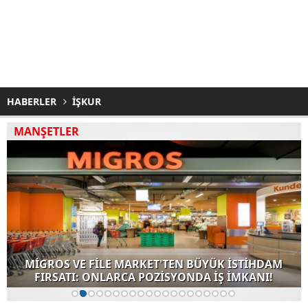
HABERLER
İŞKUR
MANŞETLER
MİGROS VE FİLE MARKET'TEN BÜYÜK İSTİHDAM
FIRSATI: ONLARCA POZİSYONDA İŞ İMKANI!
1
2
3
4
5
6
7
8
9
10
11
12
13
14
15
16
17
18
19
20