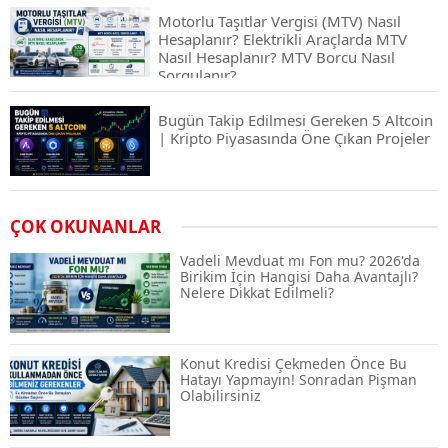
Motorlu Taşıtlar Vergisi (MTV) Nasıl
Hesaplanır? Elektrikli Araçlarda MTV
Nasıl Hesaplanır? MTV Borcu Nasıl
Sorgulanır?
Bugün Takip Edilmesi Gereken 5 Altcoin
| Kripto Piyasasında Öne Çıkan Projeler
Airdrop Nasıl Alınır? Kripto Para Airdrop
ÇOK OKUNANLAR
Rehberi ve Güvenli Katılım Yöntemleri
Vadeli Mevduat mı Fon mu? 2026'da
Birikim İçin Hangisi Daha Avantajlı?
Nelere Dikkat Edilmeli?
Spot ve Vadeli İşlem Arasındaki Farklar |
Hangi Piyasa Sizin İçin Daha Uygun?
Konut Kredisi Çekmeden Önce Bu
Hatayı Yapmayın! Sonradan Pişman
Olabilirsiniz
ABD-İran Anlaşması Sonrası Altın
Rekora Koştu, Petrol Fiyatları Sert Düştü