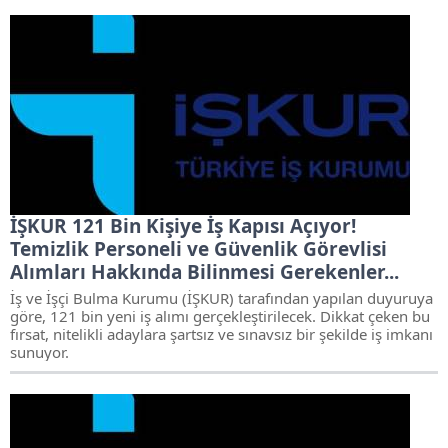
İŞKUR 121 Bin Kişiye İş Kapısı Açıyor!
Temizlik Personeli ve Güvenlik Görevlisi
Alımları Hakkında Bilinmesi Gerekenler...
İş ve İşçi Bulma Kurumu (İŞKUR) tarafından yapılan duyuruya
göre, 121 bin yeni iş alımı gerçekleştirilecek. Dikkat çeken bu
fırsat, nitelikli adaylara şartsız ve sınavsız bir şekilde iş imkanı
sunuyor.