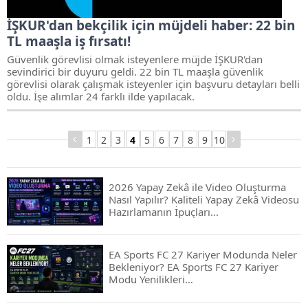
İŞKUR'dan bekçilik için müjdeli haber: 22 bin
TL maaşla iş fırsatı!
Güvenlik görevlisi olmak isteyenlere müjde İŞKUR'dan
sevindirici bir duyuru geldi. 22 bin TL maaşla güvenlik
görevlisi olarak çalışmak isteyenler için başvuru detayları belli
oldu. İşe alımlar 24 farklı ilde yapılacak.
1
2
3
4
5
6
7
8
9
10
2026 Yapay Zekâ ile Video Oluşturma
Nasıl Yapılır? Kaliteli Yapay Zekâ Videosu
Hazırlamanın İpuçları...
EA Sports FC 27 Kariyer Modunda Neler
Bekleniyor? EA Sports FC 27 Kariyer
Modu Yenilikleri…