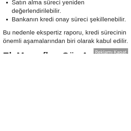
Satın alma süreci yeniden
değerlendirilebilir.
Bankanın kredi onay süreci şekillenebilir.
Bu nedenle ekspertiz raporu, kredi sürecinin
önemli aşamalarından biri olarak kabul edilir.
Reklamı Kapat
Ek Masrafları Göz Ardı
Etmeyin
Ev satın alırken yalnızca kredi taksitleri
değil, farklı maliyetler de ortaya çıkabilir.
Dikkate alınması gereken bazı giderler
şunlardır:
Zorunlu sigortalar