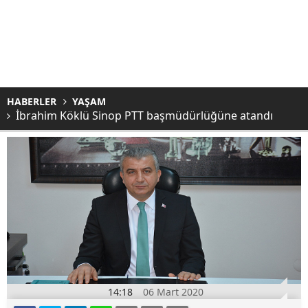
HABERLER
YAŞAM
İbrahim Köklü Sinop PTT başmüdürlüğüne atandı
14:18
06 Mart 2020