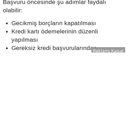
Başvuru öncesinde şu adımlar faydalı
olabilir:
Gecikmiş borçların kapatılması
Kredi kartı ödemelerinin düzenli
yapılması
Gereksiz kredi başvurularından
Reklamı Kapat
kaçınılması
Mevcut borç yükünün kontrol altında
tutulması
Aylık Taksit Bütçenizi
Zorlamamalı
Uzmanlar, konut kredisi taksitlerinin aylık
gelir üzerinde sürdürülebilir bir seviyede
olmasının önemine dikkat çekiyor.