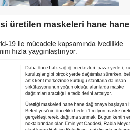
esi üretilen maskeleri hane hane
vid-19 ile mücadele kapsamında ivedilikle
ini hızla yaygınlaştırıyor.
Daha önce halk sağlığı merkezleri, pazar yerleri, k
kuruluşlar gibi birçok yerde dağıtımlar sürerken, be
artık kent merkezinde kurduğu stantlarla da insan
sirkülasyonunun yoğun olduğu alanlarda maske
dağıtımları aracılığı ile tedbirlerini arttırıyor.
Ürettiği maskeleri hane hane dağıtmaya başlayan H
Belediyesi’nin öncelikli hedefi 1 milyon maske üret
gerçekleştirerek, dağıtıma sunmak. Bugün kentin en
noktalarından olan Eminiyet Caddesi, Rabia Meyd
stant kuran Haliliye Belediyesi, evi dışında bulunm