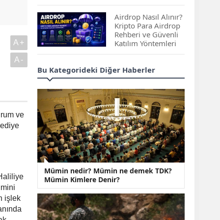
Çıkan Projeler
Airdrop Nasıl Alınır?
Kripto Para Airdrop
Rehberi ve Güvenli
A+
Katılım Yöntemleri
A-
Spot ve Vadeli İşlem
Bu Kategorideki Diğer Haberler
Arasındaki Farklar |
Hangi Piyasa Sizin
İçin Daha Uygun?
ABD-İran Anlaşması
urum ve
Sonrası Altın Rekora
lediye
Koştu, Petrol
Fiyatları Sert Düştü
Temmuz 2026 Maaş
Mümin nedir? Mümin ne demek TDK?
Zammı Netleşiyor!
aliliye
Mümin Kimlere Denir?
Memur, Emekli ve
imini
Sosyal Yardımlarda
 işlek
Yeni Oranlar
anında
KOSGEB’den
ak