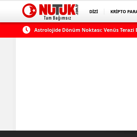
DİZİ
KRİPTO PAR
ASAYİŞ
SPOR
k?
Astrolojide Dönüm Noktası: Venüs Terazi 