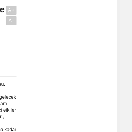
ve
A+
A-
su,
 gelecek
aşam
 etkiler
ı,
ma kadar