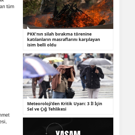
KOBİ’lere Dev
Finansman Hamlesi:
yan tüm
36 Ay Vadeli 30
Milyon TL Destek
Emekli Maaşlarında
Temmuz Hesabı:
PKK'nın silah bırakma törenine
Zam Oranı ve Taban
katılanların masraflarını karşılayan
Aylık İçin Yeni
isim belli oldu
Senaryolar
Meteoroloji’den Kritik Uyarı: 3 İl İçin
Sel ve Çığ Tehlikesi
Ahmet
esi,