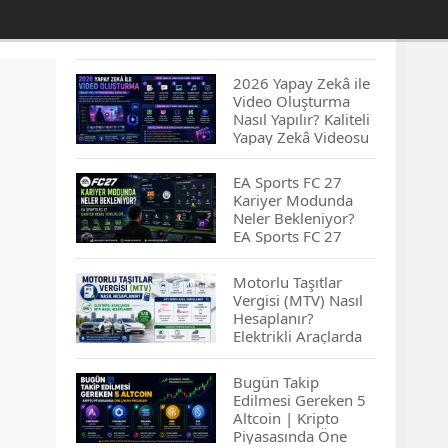
2026 Yapay Zekâ ile
Video Oluşturma
Nasıl Yapılır? Kaliteli
Yapay Zekâ Videosu
Hazırlamanın
İpuçları...
EA Sports FC 27
Kariyer Modunda
Neler Bekleniyor?
EA Sports FC 27
Kariyer Modu
Yenilikleri…
Motorlu Taşıtlar
Vergisi (MTV) Nasıl
Hesaplanır?
Elektrikli Araçlarda
MTV Nasıl
Hesaplanır? MTV
Bugün Takip
Borcu Nasıl
Edilmesi Gereken 5
Sorgulanır?
Altcoin | Kripto
Piyasasında Öne