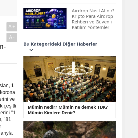
Çıkan Projeler
Airdrop Nasıl Alınır?
Kripto Para Airdrop
Rehberi ve Güvenli
A+
Katılım Yöntemleri
A-
Spot ve Vadeli İşlem
Bu Kategorideki Diğer Haberler
n-
Arasındaki Farklar |
Hangi Piyasa Sizin
İçin Daha Uygun?
ABD-İran Anlaşması
Sonrası Altın Rekora
Koştu, Petrol
lan, 1
Fiyatları Sert Düştü
n korona
erini ve
Temmuz 2026 Maaş
 çeşitli
Mümin nedir? Mümin ne demek TDK?
Zammı Netleşiyor!
Mümin Kimlere Denir?
erini "1
Memur, Emekli ve
Sosyal Yardımlarda
n, "81
Yeni Oranlar
n
arıyla
KOSGEB’den