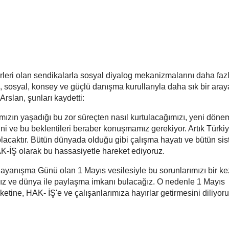
rleri olan sendikalarla sosyal diyalog mekanizmalarını daha faz
 sosyal, konsey ve güçlü danışma kurullarıyla daha sık bir aray
rslan, şunları kaydetti:
ızın yaşadığı bu zor süreçten nasıl kurtulacağımızı, yeni dön
ini ve bu beklentileri beraber konuşmamız gerekiyor. Artık Türkiy
lacaktır. Bütün dünyada olduğu gibi çalışma hayatı ve bütün sis
AK-İŞ olarak bu hassasiyetle hareket ediyoruz.
Dayanışma Günü olan 1 Mayıs vesilesiyle bu sorunlarımızı bir k
z ve dünya ile paylaşma imkanı bulacağız. O nedenle 1 Mayıs
etine, HAK- İŞ'e ve çalışanlarımıza hayırlar getirmesini diliyor