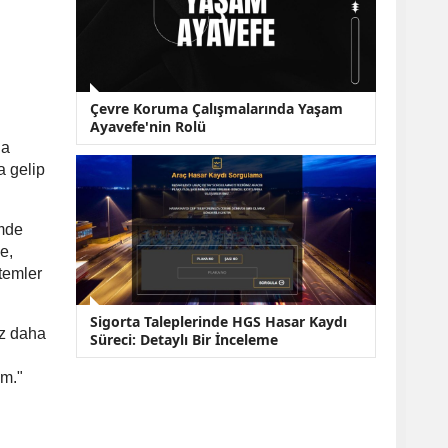
Çevre Koruma Çalışmalarında Yaşam
Ayavefe'nin Rolü
la
a gelip
emde
e,
temler
Sigorta Taleplerinde HGS Hasar Kaydı
ez daha
Süreci: Detaylı Bir İnceleme
um."