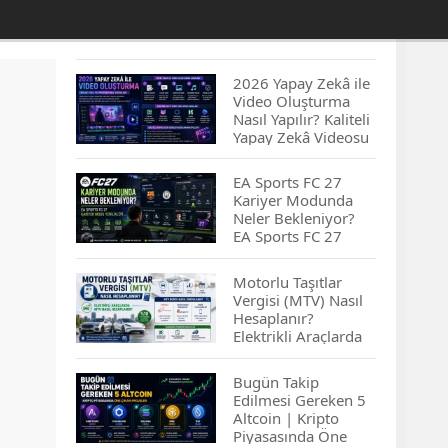
2026 Yapay Zekâ ile
Video Oluşturma
Nasıl Yapılır? Kaliteli
Yapay Zekâ Videosu
Hazırlamanın
İpuçları...
EA Sports FC 27
Kariyer Modunda
Neler Bekleniyor?
EA Sports FC 27
Kariyer Modu
Yenilikleri…
Motorlu Taşıtlar
Vergisi (MTV) Nasıl
Hesaplanır?
Elektrikli Araçlarda
MTV Nasıl
Hesaplanır? MTV
Bugün Takip
Borcu Nasıl
Edilmesi Gereken 5
Sorgulanır?
Altcoin | Kripto
Piyasasında Öne