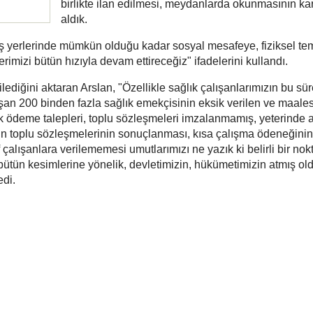
birlikte ilan edilmesi, meydanlarda okunmasının kar
aldık.
, iş yerlerinde mümkün olduğu kadar sosyal mesafeye, fiziksel t
erimizi bütün hızıyla devam ettireceğiz" ifadelerini kullandı.
ilediğini aktaran Arslan, "Özellikle sağlık çalışanlarımızın bu sü
lışan 200 binden fazla sağlık emekçisinin eksik verilen ve maale
deme talepleri, toplu sözleşmeleri imzalanmamış, yeterinde 
n toplu sözleşmelerinin sonuçlanması, kısa çalışma ödeneğinin
f çalışanlara verilememesi umutlarımızı ne yazık ki belirli bir no
bütün kesimlerine yönelik, devletimizin, hükümetimizin atmış ol
edi.