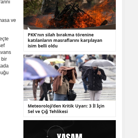
KOBİ’lere Dev
arını
Finansman Hamlesi:
36 Ay Vadeli 30
Milyon TL Destek
emasa ve
Emekli Maaşlarında
Temmuz Hesabı:
PKK'nın silah bırakma törenine
Zam Oranı ve Taban
reçte
katılanların masraflarını karşılayan
Aylık İçin Yeni
sef
isim belli oldu
Senaryolar
avans
 bir
ktada
duğu
Meteoroloji’den Kritik Uyarı: 3 İl İçin
Sel ve Çığ Tehlikesi