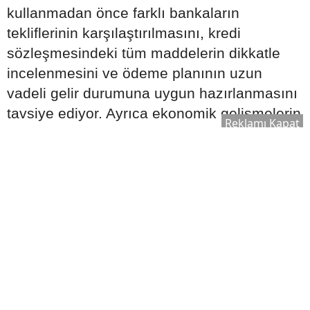
kullanmadan önce farklı bankaların
tekliflerinin karşılaştırılmasını, kredi
sözleşmesindeki tüm maddelerin dikkatle
incelenmesini ve ödeme planının uzun
vadeli gelir durumuna uygun hazırlanmasını
tavsiye ediyor. Ayrıca ekonomik gelişmelerin
Reklamı Kapat
ve faiz oranlarının düzenli takip edilmesi,
daha bilinçli karar verilmesine katkı
sağlayabilir.