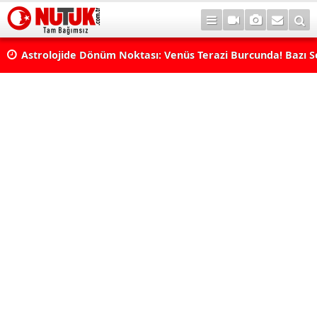
Astrolojide Dönüm Noktası: Venüs Terazi Burcunda! Bazı 
Dengeler Değişecek...
Uzmanlar Büyük Değişime Dikkat Çekti: Aslan ve Balık Tut
Neleri Değiştirecek?