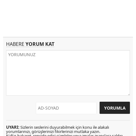
HABERE
YORUM KAT
UYARI:
Sizlerin seslerini duyurabilmek için konu ile alakalı
yorumlarınızı, görüşlerinizi fikirlerinizi mutlaka yazın.
Küfür, hakaret, rencide edici cümleler veya imalar, inançlara saldırı