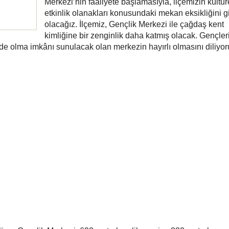
Merkezi’nin faaliyete başlamasıyla, ilçemizin kültür
etkinlik olanakları konusundaki mekan eksikliğini 
olacağız. İlçemiz, Gençlik Merkezi ile çağdaş kent
kimliğine bir zenginlik daha katmış olacak. Gençle
inde olma imkânı sunulacak olan merkezin hayırlı olmasını diliyo