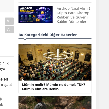
Çıkan Projeler
Airdrop Nasıl Alınır?
Kripto Para Airdrop
Rehberi ve Güvenli
A+
Katılım Yöntemleri
A-
Spot ve Vadeli İşlem
Bu Kategorideki Diğer Haberler
Arasındaki Farklar |
Hangi Piyasa Sizin
İçin Daha Uygun?
ABD-İran Anlaşması
Sonrası Altın Rekora
ınlık
Koştu, Petrol
iye
Fiyatları Sert Düştü
eleri
Temmuz 2026 Maaş
Mümin nedir? Mümin ne demek TDK?
 inşaat
Zammı Netleşiyor!
Mümin Kimlere Denir?
Memur, Emekli ve
Sosyal Yardımlarda
Yeni Oranlar
ak
ik
KOSGEB’den