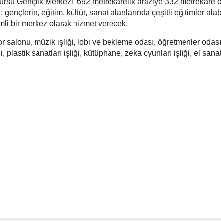
rsu Gençlik Merkezi, 692 metrekarelik araziye 332 metrekare o
gençlerin, eğitim, kültür, sanat alanlarında çeşitli eğitimler alab
emli bir merkez olarak hizmet verecek.
 salonu, müzik işliği, lobi ve bekleme odası, öğretmenler odası,
ği, plastik sanatları işliği, kütüphane, zeka oyunları işliği, el sanat