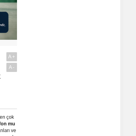
A+
A-
k
.
 en çok
 fon mu
nları ve