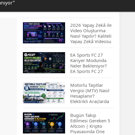
anıyor”
2026 Yapay Zekâ ile
Video Oluşturma
Nasıl Yapılır? Kaliteli
Yapay Zekâ Videosu
Hazırlamanın
İpuçları...
EA Sports FC 27
Kariyer Modunda
Neler Bekleniyor?
EA Sports FC 27
Kariyer Modu
Yenilikleri…
Motorlu Taşıtlar
Vergisi (MTV) Nasıl
Hesaplanır?
Elektrikli Araçlarda
MTV Nasıl
Hesaplanır? MTV
Bugün Takip
Borcu Nasıl
Edilmesi Gereken 5
Sorgulanır?
Altcoin | Kripto
Piyasasında Öne