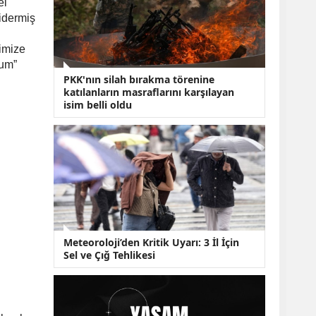
KOBİ’lere Dev
el
Finansman Hamlesi:
gidermiş
36 Ay Vadeli 30
Milyon TL Destek
rimize
Emekli Maaşlarında
rum”
Temmuz Hesabı:
PKK'nın silah bırakma törenine
Zam Oranı ve Taban
katılanların masraflarını karşılayan
Aylık İçin Yeni
isim belli oldu
Senaryolar
Meteoroloji’den Kritik Uyarı: 3 İl İçin
Sel ve Çığ Tehlikesi