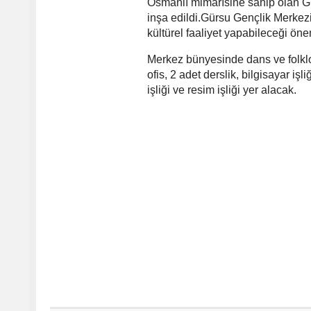
Osmanlı mimarîsine sahip olan Gü
inşa edildi.Gürsu Gençlik Merkezi; 
kültürel faaliyet yapabileceği ön
Merkez bünyesinde dans ve folklor
ofis, 2 adet derslik, bilgisayar işli
işliği ve resim işliği yer alacak.