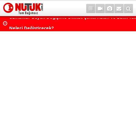
Uzmanlar Büyük Değişime Dikkat Çekti: Aslan ve Balık Tut
Neleri Değiştirecek?
Astrolojide Dönüm Noktası: Venüs Terazi Burcunda! Bazı 
Dengeler Değişecek...