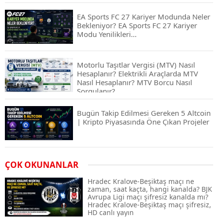
EA Sports FC 27 Kariyer Modunda Neler
Bekleniyor? EA Sports FC 27 Kariyer
Modu Yenilikleri…
Motorlu Taşıtlar Vergisi (MTV) Nasıl
Hesaplanır? Elektrikli Araçlarda MTV
Nasıl Hesaplanır? MTV Borcu Nasıl
Sorgulanır?
Bugün Takip Edilmesi Gereken 5 Altcoin
| Kripto Piyasasında Öne Çıkan Projeler
Airdrop Nasıl Alınır? Kripto Para Airdrop
ÇOK OKUNANLAR
Rehberi ve Güvenli Katılım Yöntemleri
Hradec Kralove-Beşiktaş maçı ne
zaman, saat kaçta, hangi kanalda? BJK
Avrupa Ligi maçı şifresiz kanalda mı?
Hradec Kralove-Beşiktaş maçı şifresiz,
Spot ve Vadeli İşlem Arasındaki Farklar |
HD canlı yayın