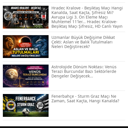
Hangi Piyasa Sizin İçin Daha Uygun?
Hradec Kralove - Beşiktaş Maçı Hangi
Kanalda, Saat Kaçta, Şifresiz Mi?
Avrupa Ligi 3. Ön Eleme Maçı
Muhtemel 11'ler... Hradec Kralove-
ABD-İran Anlaşması Sonrası Altın
Beşiktaş Maçı Şifresiz, HD Canlı Yayın
Rekora Koştu, Petrol Fiyatları Sert Düştü
Uzmanlar Büyük Değişime Dikkat
Çekti: Aslan ve Balık Tutulmaları
Neleri Değiştirecek?
Temmuz 2026 Maaş Zammı Netleşiyor!
Memur, Emekli ve Sosyal Yardımlarda
Yeni Oranlar
Astrolojide Dönüm Noktası: Venüs
Terazi Burcunda! Bazı Sektörlerde
Dengeler Değişecek...
KOSGEB’den KOBİ’lere Dev Finansman
Hamlesi: 36 Ay Vadeli 30 Milyon TL
Destek
Fenerbahçe - Sturm Graz Maçı Ne
Zaman, Saat Kaçta, Hangi Kanalda?
Emekli Maaşlarında Temmuz Hesabı:
Zam Oranı ve Taban Aylık İçin Yeni
Senaryolar