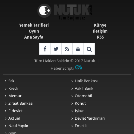
Yemek Tarifleri
Künye
Oyun
İletişim
Ana Sayfa
RSS
Tüm Hakları Saklıdır © 2017
Nutuk
|
Haber Scripti
Ssk
Halk Bankası
Kredi
Vakıf Bank
Memur
Otomobil
Ziraat Bankası
Konut
E-devlet
İşkur
Aktüel
Devlet Yardımları
Nasıl Yapılır
Emekli
Gsm