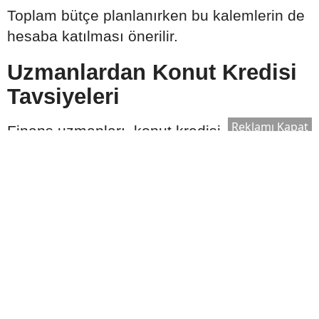
Toplam bütçe planlanırken bu kalemlerin de
hesaba katılması önerilir.
Uzmanlardan Konut Kredisi
Tavsiyeleri
Reklamı Kapat
Finans uzmanları, konut kredisi
kullanmadan önce farklı bankaların
tekliflerinin karşılaştırılmasını, kredi
sözleşmesindeki tüm maddelerin dikkatle
incelenmesini ve ödeme planının uzun
vadeli gelir durumuna uygun hazırlanmasını
tavsiye ediyor. Ayrıca ekonomik gelişmelerin
ve faiz oranlarının düzenli takip edilmesi,
daha bilinçli karar verilmesine katkı
sağlayabilir.