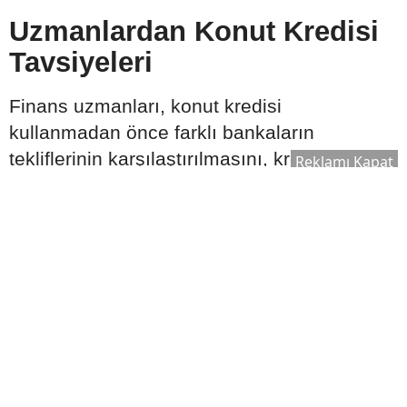
Uzmanlardan Konut Kredisi
Tavsiyeleri
Finans uzmanları, konut kredisi
kullanmadan önce farklı bankaların
tekliflerinin karşılaştırılmasını, kredi
Reklamı Kapat
sözleşmesindeki tüm maddelerin dikkatle
incelenmesini ve ödeme planının uzun
vadeli gelir durumuna uygun hazırlanmasını
tavsiye ediyor. Ayrıca ekonomik gelişmelerin
ve faiz oranlarının düzenli takip edilmesi,
daha bilinçli karar verilmesine katkı
sağlayabilir.