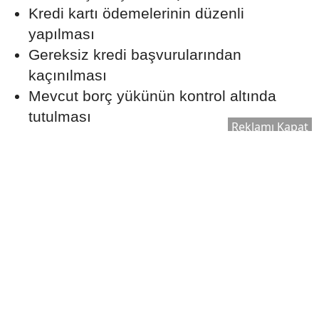
Kredi kartı ödemelerinin düzenli
yapılması
Gereksiz kredi başvurularından
kaçınılması
Mevcut borç yükünün kontrol altında
tutulması
Reklamı Kapat
Aylık Taksit Bütçenizi
Zorlamamalı
Uzmanlar, konut kredisi taksitlerinin aylık
gelir üzerinde sürdürülebilir bir seviyede
olmasının önemine dikkat çekiyor.
Beklenmedik giderler ve ekonomik
değişiklikler de göz önünde bulundurularak
ödeme planı hazırlanması öneriliyor.