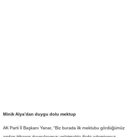
Minik Alya’dan duygu dolu mektup
AK Parti İl Başkanı Yanar, “Biz burada ilk mektubu gördüğümüz
andan itibaren duygularımızı anlatmakta ifade edemiyoruz.