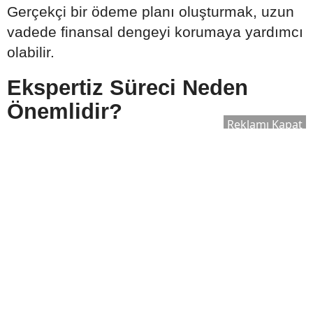
Gerçekçi bir ödeme planı oluşturmak, uzun
vadede finansal dengeyi korumaya yardımcı
olabilir.
Ekspertiz Süreci Neden
Önemlidir?
Reklamı Kapat
Konut kredisi kullanılırken banka tarafından
satın alınacak taşınmaz için ekspertiz raporu
hazırlanır. Bu rapor, evin piyasa değerinin
belirlenmesinde önemli rol oynar.
Ekspertiz sonucuna göre:
Kullanılabilecek kredi tutarı değişebilir.
Satın alma süreci yeniden
değerlendirilebilir.