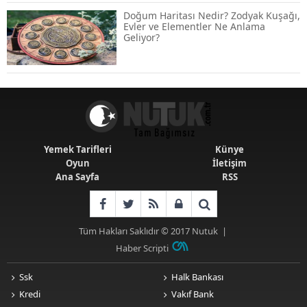
Destek
Doğum Haritası Nedir? Zodyak Kuşağı,
Evler ve Elementler Ne Anlama
Geliyor?
Emekli Maaşlarında Temmuz Hesabı:
Zam Oranı ve Taban Aylık İçin Yeni
Senaryolar
Yemek Tarifleri
Künye
Oyun
İletişim
Ana Sayfa
RSS
Tüm Hakları Saklıdır © 2017
Nutuk
|
Haber Scripti
Ssk
Halk Bankası
Kredi
Vakıf Bank