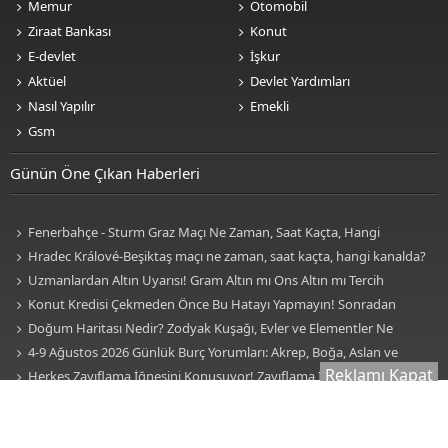
Memur
Otomobil
Ziraat Bankası
Konut
E-devlet
İşkur
Aktüel
Devlet Yardımları
Nasıl Yapılır
Emekli
Gsm
Günün Öne Çıkan Haberleri
Fenerbahçe - Sturm Graz Maçı Ne Zaman, Saat Kaçta, Hangi
Kanalda? TV100 Şifresiz Canlı Maç İzle
Hradec Králové-Beşiktaş maçı ne zaman, saat kaçta, hangi kanalda?
BJK Avrupa Ligi maçı şifresiz kanalda mı? Hradec Králové-Beşiktaş maçı
Uzmanlardan Altın Uyarısı! Gram Altın mı Ons Altın mı Tercih
şifresiz, HD canlı yayın
Edilmeli?
Konut Kredisi Çekmeden Önce Bu Hatayı Yapmayın! Sonradan
Pişman Olabilirsiniz
Doğum Haritası Nedir? Zodyak Kuşağı, Evler ve Elementler Ne
Anlama Geliyor? İşte Burçlar, Evler ve Elementlerin Anlamı!
4-9 Ağustos 2026 Günlük Burç Yorumları: Akrep, Boğa, Aslan ve
Reklamı Kapat
Kova Burçları Hayatınızda Köklü Bir Değişiklik Olacak!
Herkes Zayıflama İğnesini Konuşuyor! Zayıflama İğnesi
Kullanmadan Önce Bilmeniz Gereken 7 Kritik Gerçek
Sessiz Kalp Krizi Belirtileri Nelerdir? Uzmanlar Fark Edilmeyen
İşaretlere Karşı Uyarıyor
Karaciğeriniz Sessizce Hasar Görüyor Olabilir! Uzmanların Dikkat
Çektiği İlk Belirtiler
Yüzyıllardır Gizemini Koruyor! Remil İlmi (Kum Falı) Nedir, Nasıl