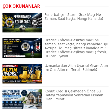
Airdrop Nasıl Alınır? Kripto Para Airdrop
ÇOK OKUNANLAR
Rehberi ve Güvenli Katılım Yöntemleri
Fenerbahçe - Sturm Graz Maçı Ne
Zaman, Saat Kaçta, Hangi Kanalda?
Spot ve Vadeli İşlem Arasındaki Farklar |
Hangi Piyasa Sizin İçin Daha Uygun?
Hradec Králové-Beşiktaş maçı ne
zaman, saat kaçta, hangi kanalda? BJK
Avrupa Ligi maçı şifresiz kanalda mı?
Hradec Králové-Beşiktaş maçı şifresiz,
ABD-İran Anlaşması Sonrası Altın
HD canlı yayın
Rekora Koştu, Petrol Fiyatları Sert Düştü
Uzmanlardan Altın Uyarısı! Gram Altın
mı Ons Altın mı Tercih Edilmeli?
Temmuz 2026 Maaş Zammı Netleşiyor!
Memur, Emekli ve Sosyal Yardımlarda
Yeni Oranlar
Konut Kredisi Çekmeden Önce Bu
Hatayı Yapmayın! Sonradan Pişman
Olabilirsiniz
KOSGEB’den KOBİ’lere Dev Finansman
Hamlesi: 36 Ay Vadeli 30 Milyon TL