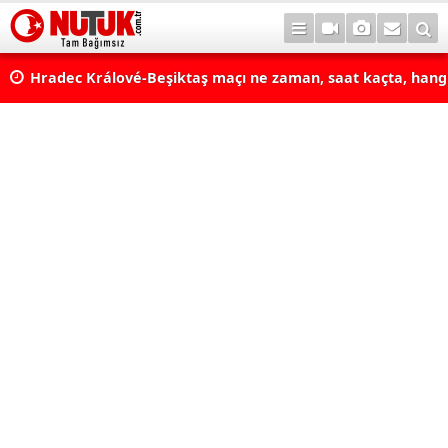
Hradec Králové-Beşiktaş maçı ne zaman, saat kaçta, hang
BJK Avrupa Ligi maçı şifresiz kanalda mı? Hradec Králové-
maçı şifresiz, HD canlı yayın
Fenerbahçe - Sturm Graz Maçı Ne Zaman, Saat Kaçta, Han
Kanalda? TV100 Şifresiz Canlı Maç İzle