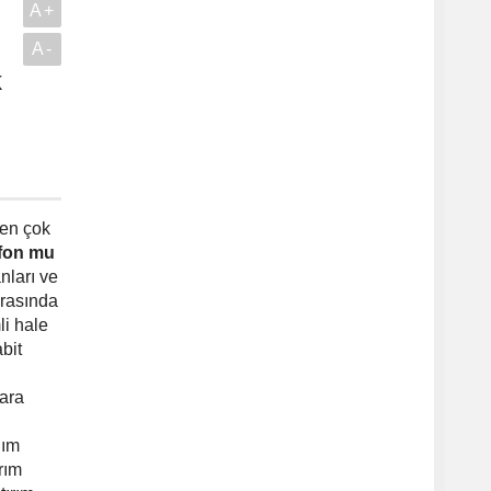
A+
A-
k
.
 en çok
 fon mu
nları ve
arasında
i hale
bit
lara
nım
rım