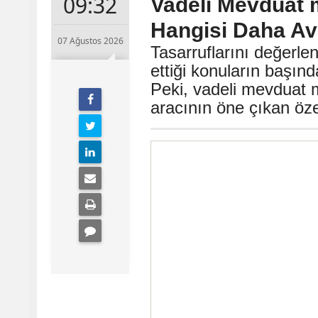
09:32
Vadeli Mevduat 
Hangisi Daha Ava
07 Ağustos 2026
Tasarruflarını değerle
ettiği konuların başın
Peki, vadeli mevduat m
aracının öne çıkan özel