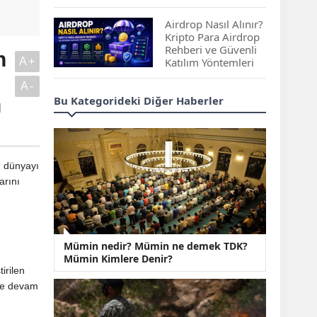
Çıkan Projeler
Airdrop Nasıl Alınır?
Kripto Para Airdrop
Rehberi ve Güvenli
n
A+
Katılım Yöntemleri
A-
Spot ve Vadeli İşlem
Bu Kategorideki Diğer Haberler
ı
Arasındaki Farklar |
Hangi Piyasa Sizin
İçin Daha Uygun?
ABD-İran Anlaşması
m dünyayı
Sonrası Altın Rekora
arını
Koştu, Petrol
,
Fiyatları Sert Düştü
Temmuz 2026 Maaş
Mümin nedir? Mümin ne demek TDK?
Zammı Netleşiyor!
Mümin Kimlere Denir?
Memur, Emekli ve
irilen
Sosyal Yardımlarda
nde devam
Yeni Oranlar
KOSGEB’den