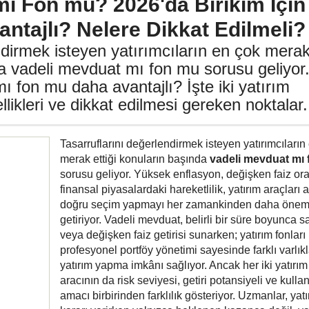
mı Fon mu? 2026'da Birikim İçin
ntajlı? Nelere Dikkat Edilmeli?
ndirmek isteyen yatırımcıların en çok mera
da vadeli mevduat mı fon mu sorusu geliyor
ı fon mu daha avantajlı? İşte iki yatırım
likleri ve dikkat edilmesi gereken noktalar.
Tasarruflarını değerlendirmek isteyen yatırımcıların
merak ettiği konuların başında
vadeli mevduat mı
sorusu geliyor. Yüksek enflasyon, değişken faiz ora
finansal piyasalardaki hareketlilik, yatırım araçları 
doğru seçim yapmayı her zamankinden daha öneml
getiriyor. Vadeli mevduat, belirli bir süre boyunca sa
veya değişken faiz getirisi sunarken; yatırım fonları
profesyonel portföy yönetimi sayesinde farklı varlık
yatırım yapma imkânı sağlıyor. Ancak her iki yatırım
aracının da risk seviyesi, getiri potansiyeli ve kulla
amacı birbirinden farklılık gösteriyor. Uzmanlar, yatı