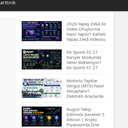
arttırdı
2026 Yapay Zekâ ile
Video Oluşturma
Nasıl Yapılır? Kaliteli
Yapay Zekâ Videosu
Hazırlamanın
İpuçları...
EA Sports FC 27
Kariyer Modunda
Neler Bekleniyor?
EA Sports FC 27
Kariyer Modu
Yenilikleri…
Motorlu Taşıtlar
Vergisi (MTV) Nasıl
Hesaplanır?
Elektrikli Araçlarda
MTV Nasıl
Hesaplanır? MTV
Bugün Takip
Borcu Nasıl
Edilmesi Gereken 5
Sorgulanır?
Altcoin | Kripto
Piyasasında Öne