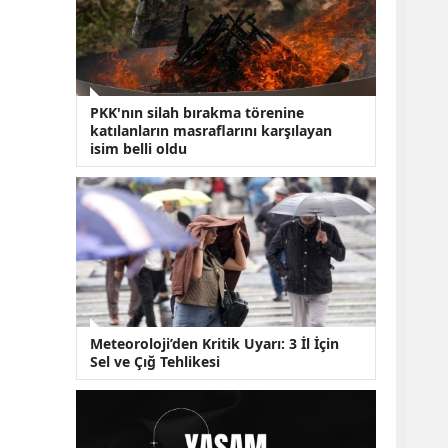
KOBİ’lere Dev
Finansman Hamlesi:
36 Ay Vadeli 30
Milyon TL Destek
Emekli Maaşlarında
Temmuz Hesabı:
PKK'nın silah bırakma törenine
Zam Oranı ve Taban
katılanların masraflarını karşılayan
Aylık İçin Yeni
isim belli oldu
Senaryolar
Meteoroloji’den Kritik Uyarı: 3 İl İçin
Sel ve Çığ Tehlikesi