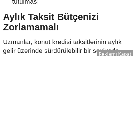
tutulması
Aylık Taksit Bütçenizi
Zorlamamalı
Uzmanlar, konut kredisi taksitlerinin aylık
gelir üzerinde sürdürülebilir bir seviyede
Reklamı Kapat
olmasının önemine dikkat çekiyor.
Beklenmedik giderler ve ekonomik
değişiklikler de göz önünde bulundurularak
ödeme planı hazırlanması öneriliyor.
Bütçe oluştururken şu kalemler birlikte
değerlendirilmeli:
Aylık gelir
Sabit giderler