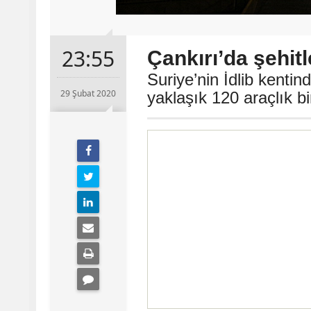
23:55
Çankırı’da şehitl
Suriye’nin İdlib kenti
29 Şubat 2020
yaklaşık 120 araçlık b