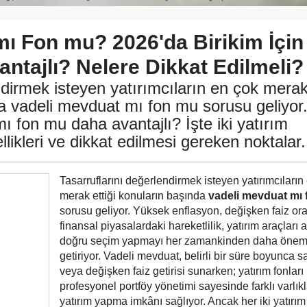
mı Fon mu? 2026'da Birikim İçin
ntajlı? Nelere Dikkat Edilmeli?
ndirmek isteyen yatırımcıların en çok mera
da vadeli mevduat mı fon mu sorusu geliyor
ı fon mu daha avantajlı? İşte iki yatırım
likleri ve dikkat edilmesi gereken noktalar.
Tasarruflarını değerlendirmek isteyen yatırımcıların
merak ettiği konuların başında
vadeli mevduat mı
sorusu geliyor. Yüksek enflasyon, değişken faiz ora
finansal piyasalardaki hareketlilik, yatırım araçları 
doğru seçim yapmayı her zamankinden daha öneml
getiriyor. Vadeli mevduat, belirli bir süre boyunca sa
veya değişken faiz getirisi sunarken; yatırım fonları
profesyonel portföy yönetimi sayesinde farklı varlık
yatırım yapma imkânı sağlıyor. Ancak her iki yatırım