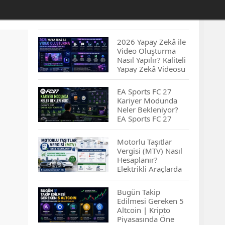
2026 Yapay Zekâ ile
Video Oluşturma
Nasıl Yapılır? Kaliteli
Yapay Zekâ Videosu
Hazırlamanın
İpuçları...
EA Sports FC 27
Kariyer Modunda
Neler Bekleniyor?
EA Sports FC 27
Kariyer Modu
Yenilikleri…
Motorlu Taşıtlar
Vergisi (MTV) Nasıl
Hesaplanır?
Elektrikli Araçlarda
MTV Nasıl
Hesaplanır? MTV
Bugün Takip
Borcu Nasıl
Edilmesi Gereken 5
Sorgulanır?
Altcoin | Kripto
Piyasasında Öne