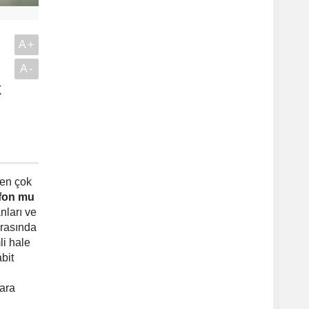
A+
A-
k
.
 en çok
 fon mu
nları ve
arasında
i hale
bit
lara