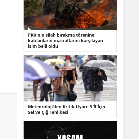
KOBİ’lere Dev
Finansman Hamlesi:
36 Ay Vadeli 30
Milyon TL Destek
Emekli Maaşlarında
Temmuz Hesabı:
PKK'nın silah bırakma törenine
Zam Oranı ve Taban
katılanların masraflarını karşılayan
Aylık İçin Yeni
isim belli oldu
Senaryolar
Meteoroloji’den Kritik Uyarı: 3 İl İçin
Sel ve Çığ Tehlikesi