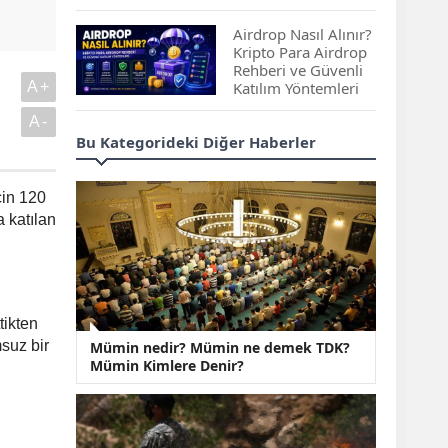
Çıkan Projeler
Airdrop Nasıl Alınır?
Kripto Para Airdrop
Rehberi ve Güvenli
A+
Katılım Yöntemleri
A-
Spot ve Vadeli İşlem
Bu Kategorideki Diğer Haberler
Arasındaki Farklar |
Hangi Piyasa Sizin
İçin Daha Uygun?
çin 120
a katılan
ABD-İran Anlaşması
Sonrası Altın Rekora
Koştu, Petrol
Fiyatları Sert Düştü
tikten
Temmuz 2026 Maaş
msuz bir
Mümin nedir? Mümin ne demek TDK?
Zammı Netleşiyor!
Mümin Kimlere Denir?
Memur, Emekli ve
Sosyal Yardımlarda
Yeni Oranlar
KOSGEB’den