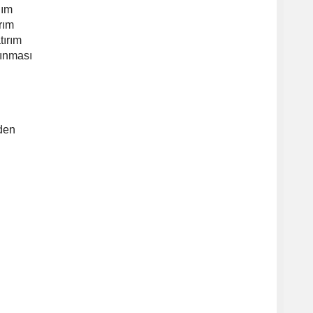
nım
rım
tırım
alınması
nden