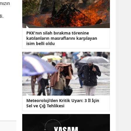
KOBİ’lere Dev
mızın
Finansman Hamlesi:
36 Ay Vadeli 30
i.
Milyon TL Destek
Emekli Maaşlarında
Temmuz Hesabı:
PKK'nın silah bırakma törenine
Zam Oranı ve Taban
katılanların masraflarını karşılayan
Aylık İçin Yeni
isim belli oldu
Senaryolar
Meteoroloji’den Kritik Uyarı: 3 İl İçin
Sel ve Çığ Tehlikesi