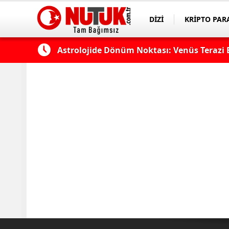
DİZİ
KRİPTO PAR
ASAYİŞ
SPOR
k?
Astrolojide Dönüm Noktası: Venüs Terazi 