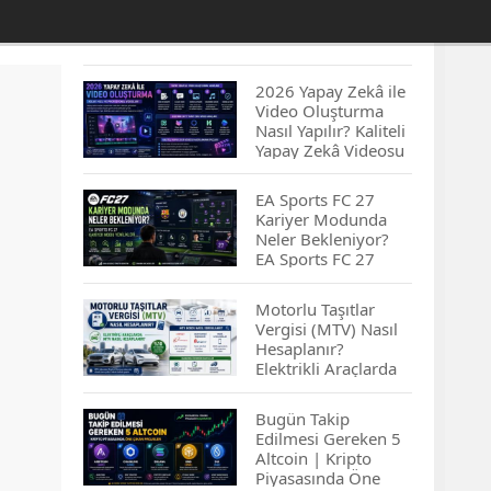
2026 Yapay Zekâ ile
Video Oluşturma
Nasıl Yapılır? Kaliteli
Yapay Zekâ Videosu
Hazırlamanın
İpuçları...
EA Sports FC 27
Kariyer Modunda
Neler Bekleniyor?
EA Sports FC 27
Kariyer Modu
Yenilikleri…
Motorlu Taşıtlar
Vergisi (MTV) Nasıl
Hesaplanır?
Elektrikli Araçlarda
MTV Nasıl
Hesaplanır? MTV
Bugün Takip
Borcu Nasıl
Edilmesi Gereken 5
Sorgulanır?
Altcoin | Kripto
Piyasasında Öne