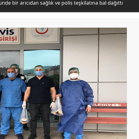
ünde bir arıcıdan sağlık ve polis teşkilatına bal dağıttı