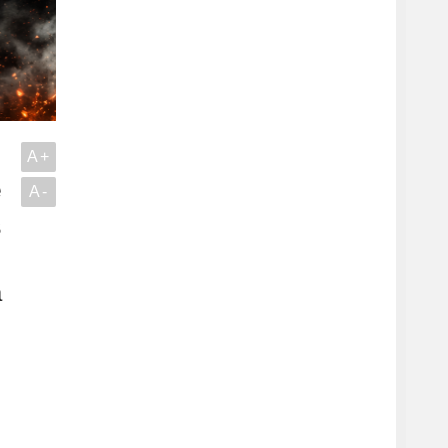
A+
e
A-
ş
a