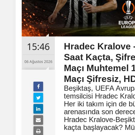
15:46
Hradec Kralove 
Saat Kaçta, Şifr
06 Ağustos 2026
Maçı Muhtemel 11
Maçı Şifresiz, H
Beşiktaş, UEFA Avrup
temsilcisi Hradec Kral
Her iki takım için de
arenasında son derece 
Hradec Kralove-Beşik
kaçta başlayacak? Müc