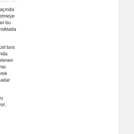
maçında
gelmeye
yan bu
 noktada
üst tura
ında
elenen
amo
erek
kadar
ru
or.