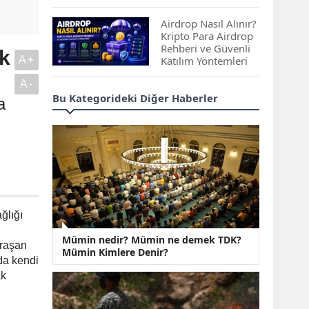
Çıkan Projeler
Airdrop Nasıl Alınır?
Kripto Para Airdrop
Rehberi ve Güvenli
ık
A+
Katılım Yöntemleri
A-
Spot ve Vadeli İşlem
Bu Kategorideki Diğer Haberler
a
Arasındaki Farklar |
Hangi Piyasa Sizin
İçin Daha Uygun?
ABD-İran Anlaşması
Sonrası Altın Rekora
Koştu, Petrol
Fiyatları Sert Düştü
ğlığı
Temmuz 2026 Maaş
Mümin nedir? Mümin ne demek TDK?
Zammı Netleşiyor!
ğraşan
Mümin Kimlere Denir?
Memur, Emekli ve
da kendi
Sosyal Yardımlarda
ak
Yeni Oranlar
KOSGEB’den