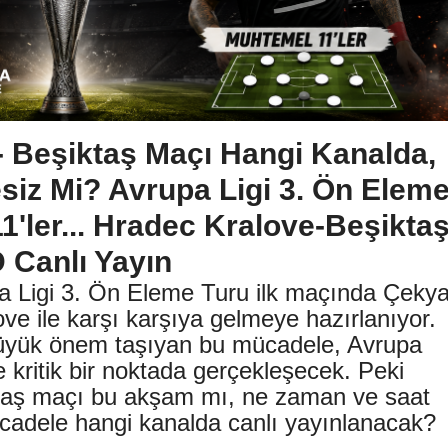
- Beşiktaş Maçı Hangi Kanalda,
esiz Mi? Avrupa Ligi 3. Ön Elem
'ler... Hradec Kralove-Beşikta
D Canlı Yayın
a Ligi 3. Ön Eleme Turu ilk maçında Çeky
ove ile karşı karşıya gelmeye hazırlanıyor.
 büyük önem taşıyan bu mücadele, Avrupa
kritik bir noktada gerçekleşecek. Peki
taş maçı bu akşam mı, ne zaman ve saat
adele hangi kanalda canlı yayınlanacak?