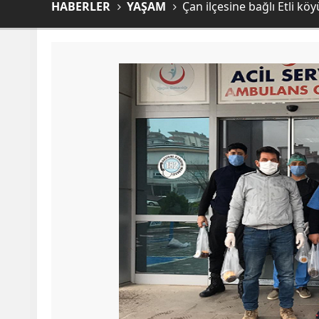
HABERLER
YAŞAM
Çan ilçesine bağlı Etli köy