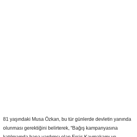
81 yaşındaki Musa Özkan, bu tür günlerde devletin yanında
olunması gerektiğini belirterek, “Bağış kampanyasına
katılmamda bana yardımcı olan Erciş Kaymakamı ve