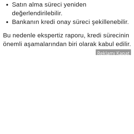
Satın alma süreci yeniden
değerlendirilebilir.
Bankanın kredi onay süreci şekillenebilir.
Bu nedenle ekspertiz raporu, kredi sürecinin
önemli aşamalarından biri olarak kabul edilir.
Reklamı Kapat
Ek Masrafları Göz Ardı
Etmeyin
Ev satın alırken yalnızca kredi taksitleri
değil, farklı maliyetler de ortaya çıkabilir.
Dikkate alınması gereken bazı giderler
şunlardır:
Zorunlu sigortalar