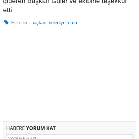
gideren Başkan Güler ve ekibine teşekkür
etti.
Etiketler :
başkan
,
belediye
,
ordu
HABERE
YORUM KAT