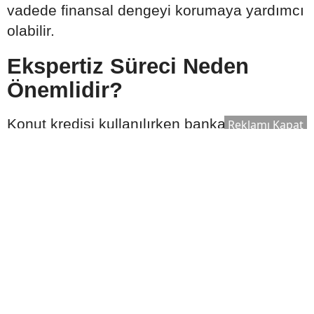
vadede finansal dengeyi korumaya yardımcı
olabilir.
Ekspertiz Süreci Neden
Önemlidir?
Konut kredisi kullanılırken banka tarafından
Reklamı Kapat
satın alınacak taşınmaz için ekspertiz raporu
hazırlanır. Bu rapor, evin piyasa değerinin
belirlenmesinde önemli rol oynar.
Ekspertiz sonucuna göre:
Kullanılabilecek kredi tutarı değişebilir.
Satın alma süreci yeniden
değerlendirilebilir.
Bankanın kredi onay süreci şekillenebilir.