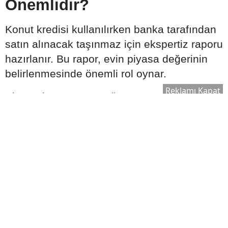
Önemlidir?
Konut kredisi kullanılırken banka tarafından
satın alınacak taşınmaz için ekspertiz raporu
hazırlanır. Bu rapor, evin piyasa değerinin
belirlenmesinde önemli rol oynar.
Reklamı Kapat
Ekspertiz sonucuna göre:
Kullanılabilecek kredi tutarı değişebilir.
Satın alma süreci yeniden
değerlendirilebilir.
Bankanın kredi onay süreci şekillenebilir.
Bu nedenle ekspertiz raporu, kredi sürecinin
önemli aşamalarından biri olarak kabul edilir.
Ek Masrafları Göz Ardı