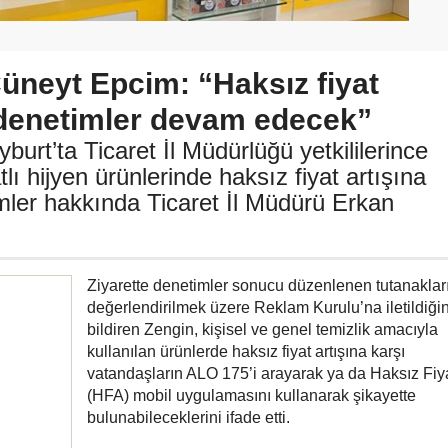
Cüneyt Epcim: “Haksız fiyat
k denetimler devam edecek”
urt’ta Ticaret İl Müdürlüğü yetkililerince
lı hijyen ürünlerinde haksız fiyat artışına
mler hakkında Ticaret İl Müdürü Erkan
Ziyarette denetimler sonucu düzenlenen tutanaklar
değerlendirilmek üzere Reklam Kurulu’na iletildiğin
bildiren Zengin, kişisel ve genel temizlik amacıyla
kullanılan ürünlerde haksız fiyat artışına karşı
vatandaşların ALO 175’i arayarak ya da Haksız Fiyat
(HFA) mobil uygulamasını kullanarak şikayette
bulunabileceklerini ifade etti.