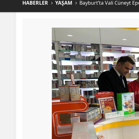
HABERLER
YAŞAM
Bayburt’ta Vali Cüneyt Ep