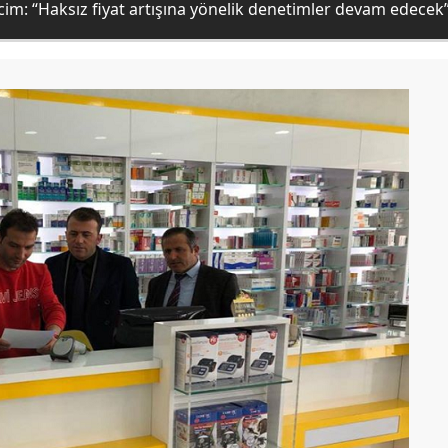
cim: “Haksız fiyat artışına yönelik denetimler devam edecek