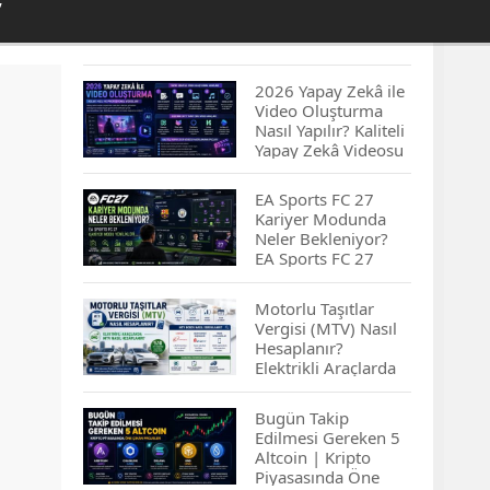
”
2026 Yapay Zekâ ile
Video Oluşturma
Nasıl Yapılır? Kaliteli
Yapay Zekâ Videosu
Hazırlamanın
İpuçları...
EA Sports FC 27
Kariyer Modunda
Neler Bekleniyor?
EA Sports FC 27
Kariyer Modu
Yenilikleri…
Motorlu Taşıtlar
Vergisi (MTV) Nasıl
Hesaplanır?
Elektrikli Araçlarda
MTV Nasıl
Hesaplanır? MTV
Bugün Takip
Borcu Nasıl
Edilmesi Gereken 5
Sorgulanır?
Altcoin | Kripto
Piyasasında Öne