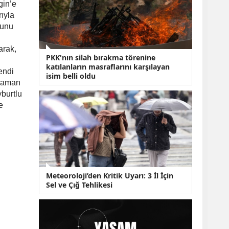
KOBİ’lere Dev
gin’e
Finansman Hamlesi:
rıyla
36 Ay Vadeli 30
ğunu
Milyon TL Destek
Emekli Maaşlarında
arak,
Temmuz Hesabı:
PKK'nın silah bırakma törenine
Zam Oranı ve Taban
katılanların masraflarını karşılayan
Aylık İçin Yeni
endi
isim belli oldu
Senaryolar
 zaman
yburtlu
e
Meteoroloji’den Kritik Uyarı: 3 İl İçin
Sel ve Çığ Tehlikesi