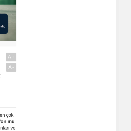
A+
A-
k
.
 en çok
 fon mu
nları ve