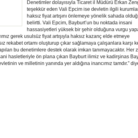
Denetimler dolayısıyla Ticaret il Müdürü Erkan Zen
teşekkür eden Vali Epcim ise devletin ilgili kurumla
haksız fiyat artışını önlemeye yönelik sahada oldu
belirtti. Vali Epcim, Bayburt’un bu noktada insani
hassasiyetleri yüksek bir şehir olduğuna vurgu yap
rımız gerek usulsüz fiyat artışıyla haksız kazanç elde etmeye
sız rekabet ortamı oluşturup çıkar sağlamaya çalışanlara karşı k
yapılan bu denetimlere destek olarak imkan tanımayacaktır. Her
sani hasletleriyle ön plana çıkan Bayburt ilimiz ve kadirşinas Ba
letinin ve milletinin yanında yer aldığına inancımız tamdır.” diy