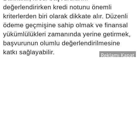
değerlendirirken kredi notunu önemli
kriterlerden biri olarak dikkate alır. Düzenli
ödeme geçmişine sahip olmak ve finansal
yükümlülükleri zamanında yerine getirmek,
başvurunun olumlu değerlendirilmesine
katkı sağlayabilir.
Reklamı Kapat
Başvuru öncesinde şu adımlar faydalı
olabilir:
Gecikmiş borçların kapatılması
Kredi kartı ödemelerinin düzenli
yapılması
Gereksiz kredi başvurularından
kaçınılması
Mevcut borç yükünün kontrol altında