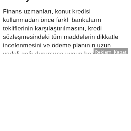
Finans uzmanları, konut kredisi
kullanmadan önce farklı bankaların
tekliflerinin karşılaştırılmasını, kredi
sözleşmesindeki tüm maddelerin dikkatle
incelenmesini ve ödeme planının uzun
Reklamı Kapat
vadeli gelir durumuna uygun hazırlanmasını
tavsiye ediyor. Ayrıca ekonomik gelişmelerin
ve faiz oranlarının düzenli takip edilmesi,
daha bilinçli karar verilmesine katkı
sağlayabilir.