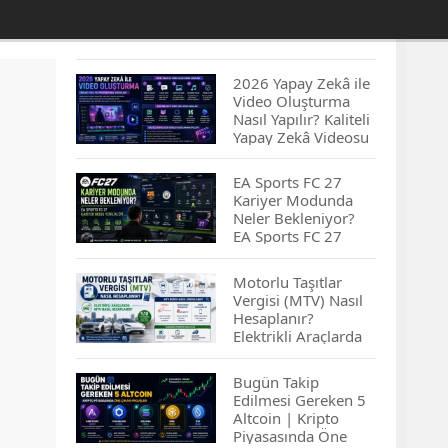
2026 Yapay Zekâ ile
Video Oluşturma
Nasıl Yapılır? Kaliteli
Yapay Zekâ Videosu
Hazırlamanın
İpuçları...
EA Sports FC 27
Kariyer Modunda
Neler Bekleniyor?
EA Sports FC 27
Kariyer Modu
Yenilikleri…
Motorlu Taşıtlar
Vergisi (MTV) Nasıl
Hesaplanır?
Elektrikli Araçlarda
MTV Nasıl
Hesaplanır? MTV
Bugün Takip
Borcu Nasıl
Edilmesi Gereken 5
Sorgulanır?
Altcoin | Kripto
Piyasasında Öne