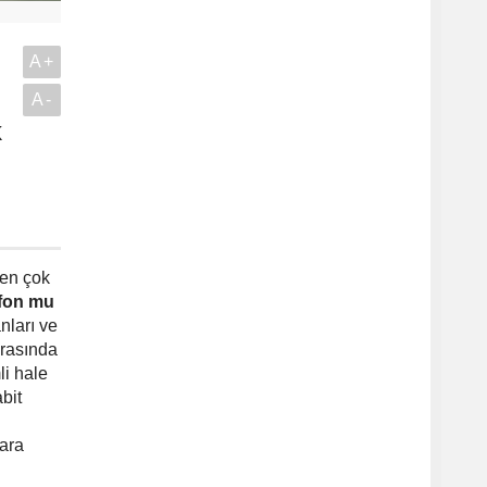
A+
A-
k
.
 en çok
 fon mu
nları ve
arasında
i hale
bit
lara