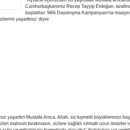
Cumhurbaşkanımız Recep Tayyip Erdoğan, tarafın
başlatılan 'Milli Dayanışma Kampanyası'na maaşın
zlerimi yaşarttınız' diyor.
izi yaşarttın Mustafa Amca. Allah, siz kıymetli büyüklerimizi ba
zleri mahrum bırakmasın, sizlere sağlıklı sıhhatli uzun ömürler v
n sizin ve milletimizin hizmetinde olacağız" ifadelerine yer verild