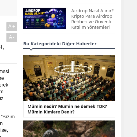
Çıkan Projeler
Airdrop Nasıl Alınır?
Kripto Para Airdrop
Rehberi ve Güvenli
A+
Katılım Yöntemleri
A-
Spot ve Vadeli İşlem
Bu Kategorideki Diğer Haberler
ı,
Arasındaki Farklar |
Hangi Piyasa Sizin
İçin Daha Uygun?
ABD-İran Anlaşması
emesi
Sonrası Altın Rekora
ne
Koştu, Petrol
erek
Fiyatları Sert Düştü
im
ız
Temmuz 2026 Maaş
Mümin nedir? Mümin ne demek TDK?
Zammı Netleşiyor!
Mümin Kimlere Denir?
Memur, Emekli ve
 “Bizim
Sosyal Yardımlarda
un
Yeni Oranlar
ise,
KOSGEB’den
z,