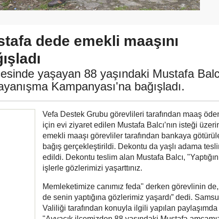
stafa dede emekli maaşını
ışladı
esinde yaşayan 88 yaşındaki Mustafa Balc
Dayanışma Kampanyası'na bağışladı.
Vefa Destek Grubu görevlileri tarafından maaş öd
için evi ziyaret edilen Mustafa Balcı’nın isteği üzeri
emekli maaşı görevliler tarafından bankaya götürül
bağış gerçekleştirildi. Dekontu da yaşlı adama tesl
edildi. Dekontu teslim alan Mustafa Balcı, "Yaptığın
işlerle gözlerimizi yaşarttınız.
Memleketimize canımız feda" derken görevlinin de,
de senin yaptığına gözlerimiz yaşardı” dedi. Sams
Valiliği tarafından konuyla ilgili yapılan paylaşımda 
"Ayvacık ilçemizden 88 yaşındaki Mustafa amcamı