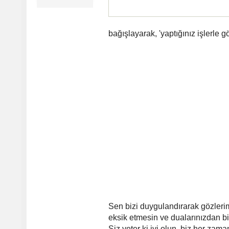
bağışlayarak, 'yaptığınız işlerle gö
Sen bizi duygulandırarak gözlerim
eksik etmesin ve dualarınızdan bi
Siz yeter ki iyi olun, biz her zama