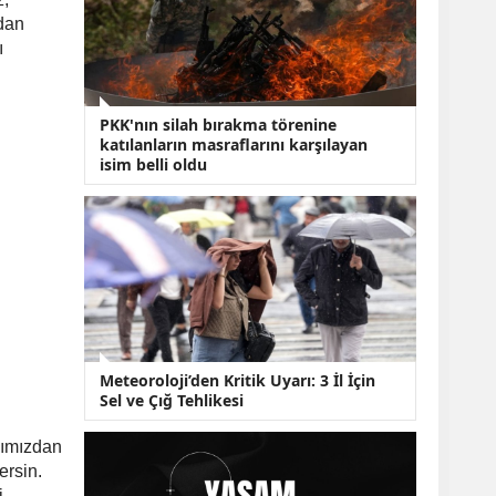
KOBİ’lere Dev
Finansman Hamlesi:
dan
36 Ay Vadeli 30
ı
Milyon TL Destek
Emekli Maaşlarında
Temmuz Hesabı:
PKK'nın silah bırakma törenine
Zam Oranı ve Taban
katılanların masraflarını karşılayan
Aylık İçin Yeni
isim belli oldu
Senaryolar
Meteoroloji’den Kritik Uyarı: 3 İl İçin
Sel ve Çığ Tehlikesi
şımızdan
ersin.
i.