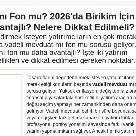
mı Fon mu? 2026'da Birikim İçin
ntajlı? Nelere Dikkat Edilmeli?
ndirmek isteyen yatırımcıların en çok mera
da vadeli mevduat mı fon mu sorusu geliyor
ı fon mu daha avantajlı? İşte iki yatırım
likleri ve dikkat edilmesi gereken noktalar.
Tasarruflarını değerlendirmek isteyen yatırımcıların
merak ettiği konuların başında
vadeli mevduat mı
sorusu geliyor. Yüksek enflasyon, değişken faiz ora
finansal piyasalardaki hareketlilik, yatırım araçları 
doğru seçim yapmayı her zamankinden daha öneml
getiriyor. Vadeli mevduat, belirli bir süre boyunca sa
veya değişken faiz getirisi sunarken; yatırım fonları
profesyonel portföy yönetimi sayesinde farklı varlık
yatırım yapma imkânı sağlıyor. Ancak her iki yatırım