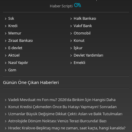
Haber Scripti
Ssk
Halk Bankası
Kredi
Vakıf Bank
Memur
Otomobil
Ziraat Bankası
Konut
E-devlet
İşkur
Aktüel
Devlet Yardımları
Nasıl Yapılır
Emekli
Gsm
Günün Öne Çıkan Haberleri
Vadeli Mevduat mı Fon mu? 2026'da Birikim İçin Hangisi Daha
Avantajlı? Nelere Dikkat Edilmeli?
Konut Kredisi Çekmeden Önce Bu Hatayı Yapmayın! Sonradan
Pişman Olabilirsiniz
Uzmanlar Büyük Değişime Dikkat Çekti: Aslan ve Balık Tutulmaları
Neleri Değiştirecek?
Astrolojide Dönüm Noktası: Venüs Terazi Burcunda! Bazı
Sektörlerde Dengeler Değişecek...
Hradec Kralove-Beşiktaş maçı ne zaman, saat kaçta, hangi kanalda?