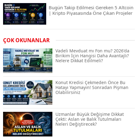
Bugün Takip Edilmesi Gereken 5 Altcoin
| Kripto Piyasasında Öne Çıkan Projeler
Airdrop Nasıl Alınır? Kripto Para Airdrop
ÇOK OKUNANLAR
Rehberi ve Güvenli Katılım Yöntemleri
Vadeli Mevduat mı Fon mu? 2026'da
Birikim İçin Hangisi Daha Avantajlı?
Nelere Dikkat Edilmeli?
Spot ve Vadeli İşlem Arasındaki Farklar |
Hangi Piyasa Sizin İçin Daha Uygun?
Konut Kredisi Çekmeden Önce Bu
Hatayı Yapmayın! Sonradan Pişman
Olabilirsiniz
ABD-İran Anlaşması Sonrası Altın
Rekora Koştu, Petrol Fiyatları Sert Düştü
Uzmanlar Büyük Değişime Dikkat
Çekti: Aslan ve Balık Tutulmaları
Neleri Değiştirecek?
Temmuz 2026 Maaş Zammı Netleşiyor!
Memur, Emekli ve Sosyal Yardımlarda