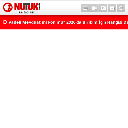
Vadeli Mevduat mı Fon mu? 2026'da Birikim İçin Hangisi D
Avantajlı? Nelere Dikkat Edilmeli?
Konut Kredisi Çekmeden Önce Bu Hatayı Yapmayın! Sonr
Pişman Olabilirsiniz