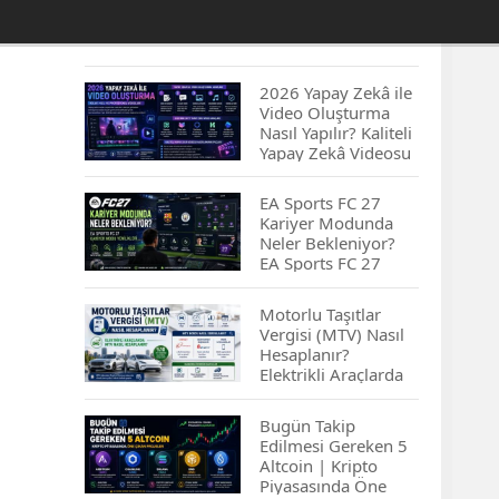
2026 Yapay Zekâ ile
Video Oluşturma
Nasıl Yapılır? Kaliteli
Yapay Zekâ Videosu
Hazırlamanın
İpuçları...
EA Sports FC 27
Kariyer Modunda
Neler Bekleniyor?
EA Sports FC 27
Kariyer Modu
Yenilikleri…
Motorlu Taşıtlar
Vergisi (MTV) Nasıl
Hesaplanır?
Elektrikli Araçlarda
MTV Nasıl
Hesaplanır? MTV
Bugün Takip
Borcu Nasıl
Edilmesi Gereken 5
Sorgulanır?
Altcoin | Kripto
Piyasasında Öne