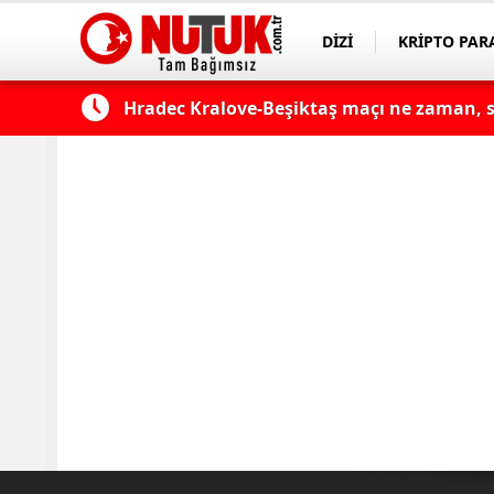
DİZİ
KRİPTO PAR
ASAYİŞ
SPOR
Hradec Kralove-Beşiktaş maçı ne zaman, sa
kanalda mı? Hradec Kralove-Beşiktaş maçı 
Fenerbahçe - Sturm Graz Maçı Ne Zaman, S