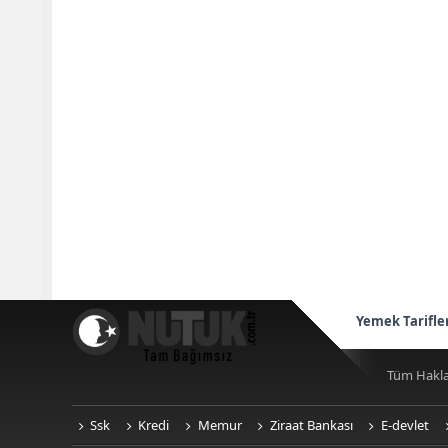
Yemek Tarifle
Tüm Hakla
Ssk
Kredi
Memur
Ziraat Bankası
E-devlet