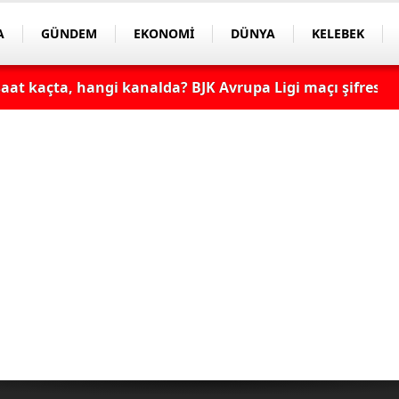
A
GÜNDEM
EKONOMİ
DÜNYA
KELEBEK
at kaçta, hangi kanalda? BJK Avrupa Ligi maçı şifresiz
şifresiz, HD canlı yayın
aat Kaçta, Hangi Kanalda? TV100 Şifresiz Canlı Maç İzle