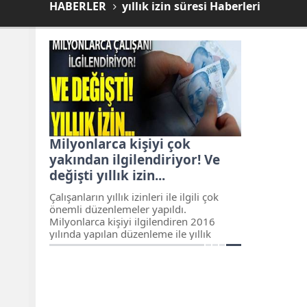
HABERLER
yıllık izin süresi Haberleri
Milyonlarca kişiyi çok
yakından ilgilendiriyor! Ve
değişti yıllık izin...
Çalışanların yıllık izinleri ile ilgili çok
önemli düzenlemeler yapıldı.
Milyonlarca kişiyi ilgilendiren 2016
yılında yapılan düzenleme ile yıllık
izinler 5’e bölünebilecek ve bir bölümü 6
günden az olamayacak