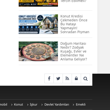
Tercih Edilmeli?
KOBİ’lere Dev
Finansman Hamlesi:
36 Ay Vadeli 30
Milyon TL Destek
Konut Kredisi
Çekmeden Önce
Emekli Maaşlarında
Bu Hatayı
Temmuz Hesabı:
Yapmayın!
Zam Oranı ve Taban
Sonradan Pişman
Aylık İçin Yeni
Olabilirsiniz
Senaryolar
Doğum Haritası
Nedir? Zodyak
Kuşağı, Evler ve
Elementler Ne
Anlama Geliyor?
mobil
Konut
İşkur
Devlet Yardımları
Emekli