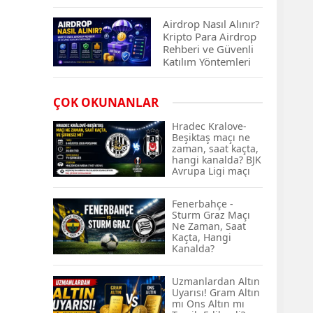
Çıkan Projeler
Airdrop Nasıl Alınır?
Kripto Para Airdrop
Rehberi ve Güvenli
Katılım Yöntemleri
Spot ve Vadeli İşlem
ÇOK OKUNANLAR
Arasındaki Farklar |
Hangi Piyasa Sizin
Hradec Kralove-
İçin Daha Uygun?
Beşiktaş maçı ne
zaman, saat kaçta,
hangi kanalda? BJK
ABD-İran Anlaşması
Avrupa Ligi maçı
Sonrası Altın Rekora
şifresiz kanalda
Koştu, Petrol
mı? Hradec
Fiyatları Sert Düştü
Fenerbahçe -
Kralove-Beşiktaş
Sturm Graz Maçı
maçı şifresiz, HD
Ne Zaman, Saat
canlı yayın
Temmuz 2026 Maaş
Kaçta, Hangi
Zammı Netleşiyor!
Kanalda?
Memur, Emekli ve
Sosyal Yardımlarda
Uzmanlardan Altın
Yeni Oranlar
Uyarısı! Gram Altın
KOSGEB’den
mı Ons Altın mı