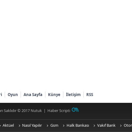
ri
Oyun
Ana Sayfa
Künye
İletişim
RSS
rı Saklıdır © 2017
Nutuk
|
Haber Scripti
Aktüel
Nasıl Yapılır
Gsm
Halk Bankası
Vakıf Bank
Oto