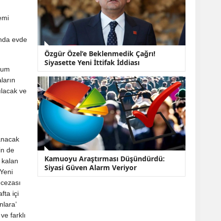
emi
anda evde
Özgür Özel’e Beklenmedik Çağrı!
Siyasette Yeni İttifak İddiası
oğum
ların
ılacak ve
anacak
in de
Kamuoyu Araştırması Düşündürdü:
 kalan
Siyasi Güven Alarm Veriyor
 Yeni
 cezası
ta içi
nlara’
ve farklı