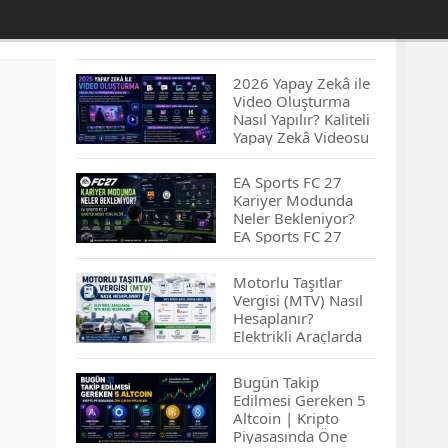
2026 Yapay Zekâ ile
Video Oluşturma
Nasıl Yapılır? Kaliteli
Yapay Zekâ Videosu
Hazırlamanın
İpuçları...
EA Sports FC 27
Kariyer Modunda
Neler Bekleniyor?
EA Sports FC 27
Kariyer Modu
Yenilikleri…
Motorlu Taşıtlar
Vergisi (MTV) Nasıl
Hesaplanır?
Elektrikli Araçlarda
MTV Nasıl
Hesaplanır? MTV
Bugün Takip
Borcu Nasıl
Edilmesi Gereken 5
Sorgulanır?
Altcoin | Kripto
Piyasasında Öne