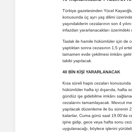
Türkiye gazetesinden Yücel Kayaoğlu
konusunda üç ayrı yaş dilimi üzerinde
yaşındakilerin cezalarının son 4 yıl
infazdan yararlanacakları üzerindeki ç
Taslak ile hamile hükümlüler için d
yaptıktan sonra cezasının 1,5 yıl ert
tamamen evde çekilmesi imkânı getiril
takibi yapılacak.
40 BİN KİŞİ YARARLANACAK
Kısa süreli hapis cezaları konusunda
hükümlüler hafta içi dışarıda, hafta s
gündüz işe gidebilme imkânı sağlana
cezalarını tamamlayacak. Mevcut mevz
yapılacak düzenleme ile bu sürenin 2 y
kalanlar, Cuma günü saat 19.00’da c
işine gidip, gece veya hafta sonu cez
uygulanacağı, böylece işlerini yürütebi