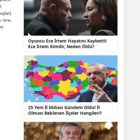
KOBİ’lere Dev
l
Finansman Hamlesi:
36 Ay Vadeli 30
uçlar)
Milyon TL Destek
ı sıra,
Emekli Maaşlarında
ni
Temmuz Hesabı:
Zam Oranı ve Taban
Oyuncu Ece İrtem Hayatını Kaybetti!
Aylık İçin Yeni
Ece İrtem Kimdir, Neden Öldü?
Senaryolar
25 Yeni İl İddiası Gündem Oldu! İl
Olması Beklenen İlçeler Hangileri?