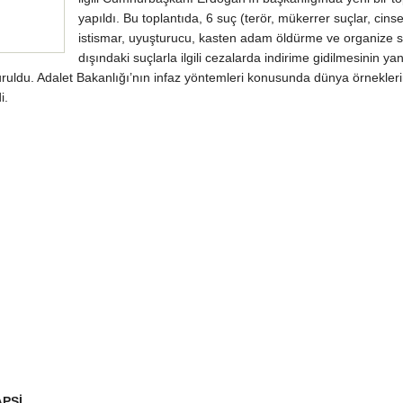
yapıldı. Bu toplantıda, 6 suç (terör, mükerrer suçlar, cinse
istismar, uyuşturucu, kasten adam öldürme ve organize s
dışındaki suçlarla ilgili cezalarda indirime gidilmesinin yan
duruldu. Adalet Bakanlığı’nın infaz yöntemleri konusunda dünya örnekleri
i.
APSİ