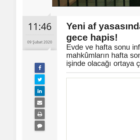
11:46
Yeni af yasasında
gece hapis!
09 Şubat 2020
Evde ve hafta sonu infa
mahkûmların hafta son
işinde olacağı ortaya ç