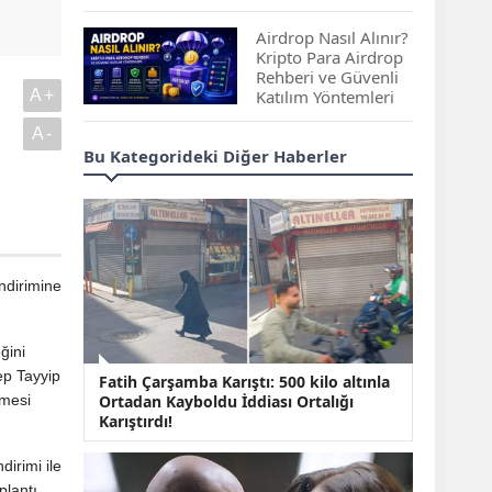
Çıkan Projeler
Airdrop Nasıl Alınır?
Kripto Para Airdrop
Rehberi ve Güvenli
A+
Katılım Yöntemleri
A-
Spot ve Vadeli İşlem
Bu Kategorideki Diğer Haberler
Arasındaki Farklar |
Hangi Piyasa Sizin
İçin Daha Uygun?
ABD-İran Anlaşması
Sonrası Altın Rekora
ndirimine
Koştu, Petrol
Fiyatları Sert Düştü
ğini
Temmuz 2026 Maaş
ep Tayyip
Fatih Çarşamba Karıştı: 500 kilo altınla
Zammı Netleşiyor!
lmesi
Ortadan Kayboldu İddiası Ortalığı
Memur, Emekli ve
Karıştırdı!
Sosyal Yardımlarda
Yeni Oranlar
dirimi ile
KOSGEB’den
plantı