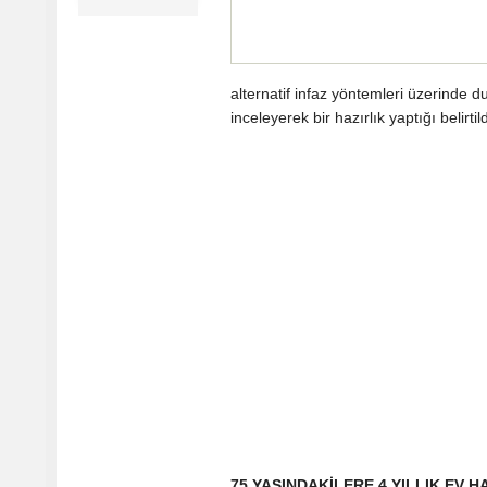
alternatif infaz yöntemleri üzerinde 
inceleyerek bir hazırlık yaptığı belirtild
75 YAŞINDAKİLERE 4 YILLIK EV H