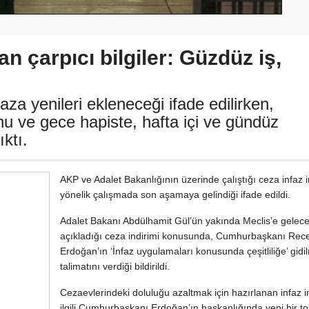
n çarpıcı bilgiler: Güzdüz iş,
za yenileri ekleneceği ifade edilirken,
u ve gece hapiste, hafta içi ve gündüz
ıktı.
AKP ve Adalet Bakanlığının üzerinde çalıştığı ceza infaz i
yönelik çalışmada son aşamaya gelindiği ifade edildi.
Adalet Bakanı Abdülhamit Gül’ün yakında Meclis’e gelece
açıkladığı ceza indirimi konusunda, Cumhurbaşkanı Rec
Erdoğan’ın ‘İnfaz uygulamaları konusunda çeşitliliğe’ gidi
talimatını verdiği bildirildi.
Cezaevlerindeki doluluğu azaltmak için hazırlanan infaz in
ilgili Cumhurbaşkanı Erdoğan’ın başkanlığında yeni bir to