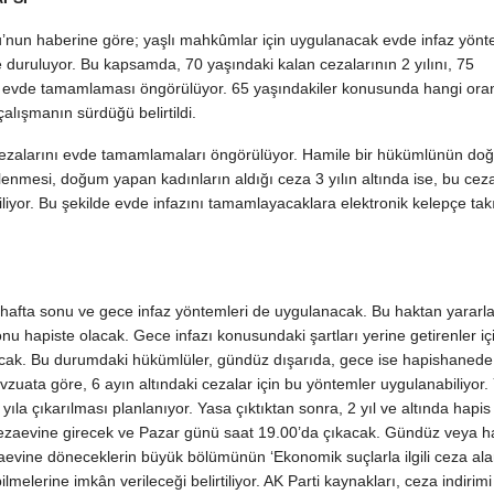
’nun haberine göre; yaşlı mahkûmlar için uygulanacak evde infaz yönt
 duruluyor. Bu kapsamda, 70 yaşındaki kalan cezalarının 2 yılını, 75
ını evde tamamlaması öngörülüyor. 65 yaşındakiler konusunda hangi or
alışmanın sürdüğü belirtildi.
e cezalarını evde tamamlamaları öngörülüyor. Hamile bir hükümlünün d
elenmesi, doğum yapan kadınların aldığı ceza 3 yılın altında ise, bu ceza
iyor. Bu şekilde evde infazını tamamlayacaklara elektronik kelepçe tak
 hafta sonu ve gece infaz yöntemleri de uygulanacak. Bu haktan yararl
onu hapiste olacak. Gece infazı konusundaki şartları yerine getirenler iç
cak. Bu durumdaki hükümlüler, gündüz dışarıda, gece ise hapishanede
uata göre, 6 ayın altındaki cezalar için bu yöntemler uygulanabiliyor.
ıla çıkarılması planlanıyor. Yasa çıktıktan sonra, 2 yıl ve altında hapis
ezaevine girecek ve Pazar günü saat 19.00’da çıkacak. Gündüz veya haf
aevine döneceklerin büyük bölümünün ‘Ekonomik suçlarla ilgili ceza ala
lmelerine imkân verileceği belirtiliyor. AK Parti kaynakları, ceza indirimi 