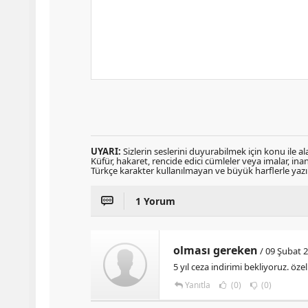
UYARI:
Sizlerin seslerini duyurabilmek için konu ile ala
Küfür, hakaret, rencide edici cümleler veya imalar, inanç
Türkçe karakter kullanılmayan ve büyük harflerle ya
1 Yorum
olması gereken
/ 09 Şubat 2
5 yıl ceza indirimi bekliyoruz. öze
Yanıtla
(0)
(0)