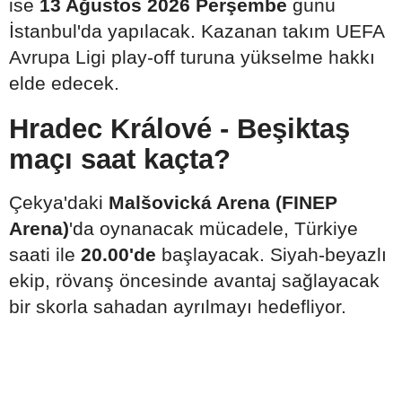
ise
13 Ağustos 2026 Perşembe
günü
İstanbul'da yapılacak. Kazanan takım UEFA
Avrupa Ligi play-off turuna yükselme hakkı
elde edecek.
Hradec Králové - Beşiktaş
maçı saat kaçta?
Çekya'daki
Malšovická Arena (FINEP
Arena)
'da oynanacak mücadele, Türkiye
saati ile
20.00'de
başlayacak. Siyah-beyazlı
ekip, rövanş öncesinde avantaj sağlayacak
bir skorla sahadan ayrılmayı hedefliyor.