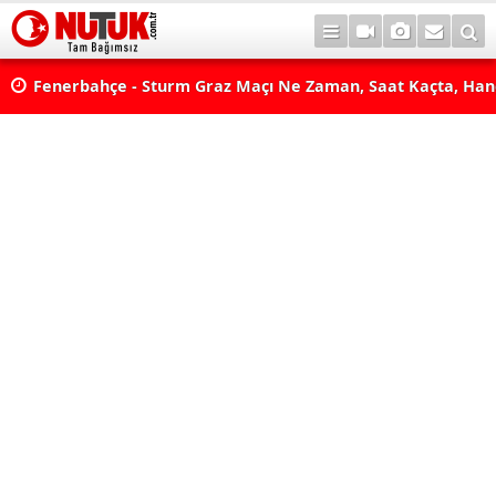
lda?
Fenerbahçe - Sturm Graz Maçı Ne Zaman, Saat Kaçta, Han
aş
Kanalda? TV100 Şifresiz Canlı Maç İzle