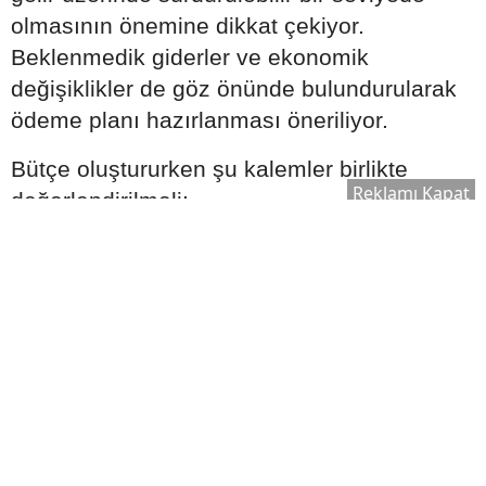
olmasının önemine dikkat çekiyor.
Beklenmedik giderler ve ekonomik
değişiklikler de göz önünde bulundurularak
ödeme planı hazırlanması öneriliyor.
Bütçe oluştururken şu kalemler birlikte
Reklamı Kapat
değerlendirilmeli:
Aylık gelir
Sabit giderler
Olası acil durum harcamaları
Tasarruf hedefleri
Kredi taksitleri
Gerçekçi bir ödeme planı oluşturmak, uzun
vadede finansal dengeyi korumaya yardımcı