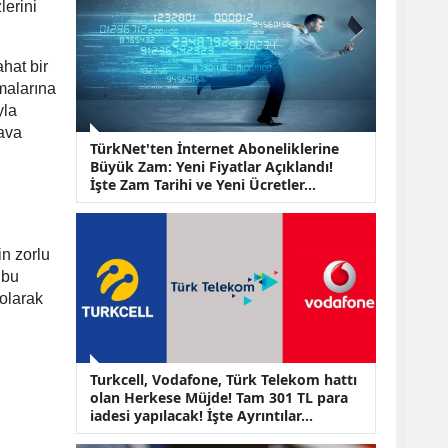
KOBİ’lere Dev
lerini
Finansman Hamlesi:
36 Ay Vadeli 30
Milyon TL Destek
hat bir
Emekli Maaşlarında
malarına
Temmuz Hesabı:
yla
Zam Oranı ve Taban
dava
Aylık İçin Yeni
TürkNet'ten İnternet Aboneliklerine
Senaryolar
Büyük Zam: Yeni Fiyatlar Açıklandı!
İşte Zam Tarihi ve Yeni Ücretler...
in zorlu
 bu
 olarak
Turkcell, Vodafone, Türk Telekom hattı
olan Herkese Müjde! Tam 301 TL para
iadesi yapılacak! İşte Ayrıntılar...