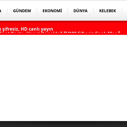
A
GÜNDEM
EKONOMİ
DÜNYA
KELEBEK
aat Kaçta, Hangi Kanalda? TV100 Şifresiz Canlı Maç İzle