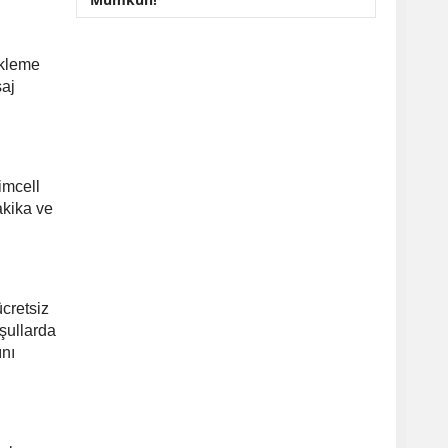
ükleme
saj
imcell
akika ve
ücretsiz
oşullarda
ını