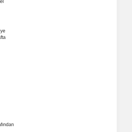
el
iye
fta
afından