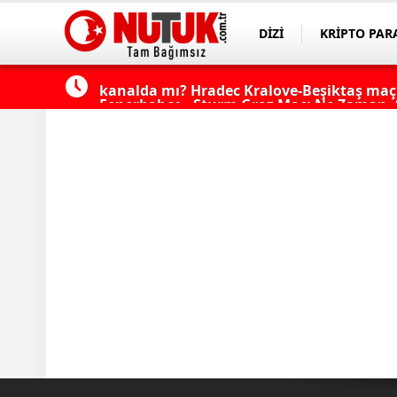
DİZİ
KRİPTO PAR
ASAYİŞ
SPOR
çı şifresiz
Fenerbahçe - Sturm Graz Maçı Ne Zaman, S