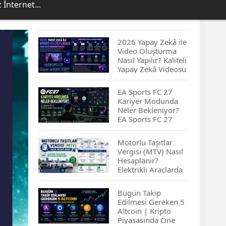
İnternet...
2026 Yapay Zekâ ile
Video Oluşturma
Nasıl Yapılır? Kaliteli
Yapay Zekâ Videosu
Hazırlamanın
İpuçları...
EA Sports FC 27
Kariyer Modunda
Neler Bekleniyor?
EA Sports FC 27
Kariyer Modu
Yenilikleri…
Motorlu Taşıtlar
Vergisi (MTV) Nasıl
Hesaplanır?
Elektrikli Araçlarda
MTV Nasıl
Hesaplanır? MTV
Bugün Takip
Borcu Nasıl
Edilmesi Gereken 5
Sorgulanır?
Altcoin | Kripto
Piyasasında Öne