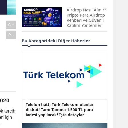
Çıkan Projeler
Airdrop Nasıl Alınır?
Kripto Para Airdrop
Rehberi ve Güvenli
A+
Katılım Yöntemleri
A-
Spot ve Vadeli İşlem
Bu Kategorideki Diğer Haberler
Arasındaki Farklar |
Hangi Piyasa Sizin
İçin Daha Uygun?
ABD-İran Anlaşması
Sonrası Altın Rekora
Koştu, Petrol
Fiyatları Sert Düştü
Temmuz 2026 Maaş
2020
Zammı Netleşiyor!
Telefon hattı Türk Telekom olanlar
Memur, Emekli ve
dikkat! Tamı Tamına 1.500 TL para
Sosyal Yardımlarda
k tercih
iadesi yapılacak! İşte detaylar...
Yeni Oranlar
ri için
a
KOSGEB’den