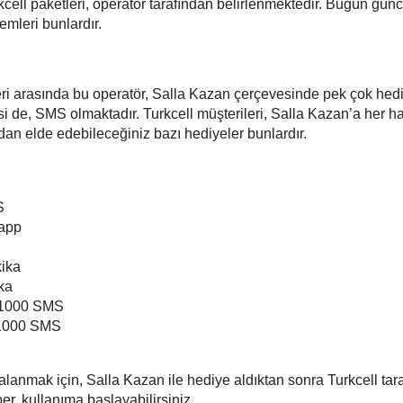
ell paketleri, operatör tarafından belirlenmektedir. Bugün günc
mleri bunlardır.
i arasında bu operatör, Salla Kazan çerçevesinde pek çok hed
si de, SMS olmaktadır. Turkcell müşterileri, Salla Kazan’a her ha
dan elde edebileceğiniz bazı hediyeler bunlardır.
S
sapp
kika
ka
k 1000 SMS
ük 1000 SMS
lanmak için, Salla Kazan ile hediye aldıktan sonra Turkcell tar
er, kullanıma başlayabilirsiniz.