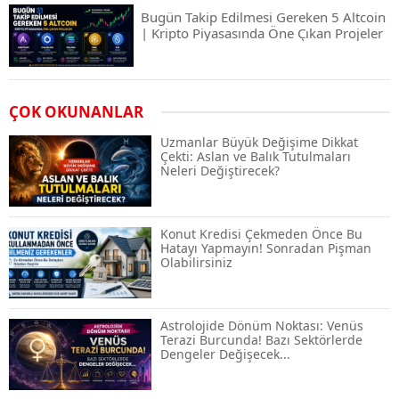
Bugün Takip Edilmesi Gereken 5 Altcoin
| Kripto Piyasasında Öne Çıkan Projeler
Airdrop Nasıl Alınır? Kripto Para Airdrop
ÇOK OKUNANLAR
Rehberi ve Güvenli Katılım Yöntemleri
Uzmanlar Büyük Değişime Dikkat
Çekti: Aslan ve Balık Tutulmaları
Neleri Değiştirecek?
Spot ve Vadeli İşlem Arasındaki Farklar |
Hangi Piyasa Sizin İçin Daha Uygun?
Konut Kredisi Çekmeden Önce Bu
Hatayı Yapmayın! Sonradan Pişman
Olabilirsiniz
ABD-İran Anlaşması Sonrası Altın
Rekora Koştu, Petrol Fiyatları Sert Düştü
Astrolojide Dönüm Noktası: Venüs
Terazi Burcunda! Bazı Sektörlerde
Dengeler Değişecek...
Temmuz 2026 Maaş Zammı Netleşiyor!
Memur, Emekli ve Sosyal Yardımlarda