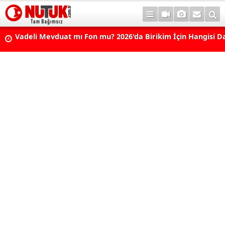
Vadeli Mevduat mı Fon mu? 2026'da Birikim İçin Hangisi D
Avantajlı? Nelere Dikkat Edilmeli?
Konut Kredisi Çekmeden Önce Bu Hatayı Yapmayın! Sonr
Pişman Olabilirsiniz