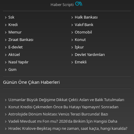
Haber Scripti
Ssk
Halk Bankası
Kredi
Vakıf Bank
Memur
Otomobil
Ziraat Bankası
Konut
E-devlet
İşkur
Aktüel
Devlet Yardımları
Nasıl Yapılır
Emekli
Gsm
Günün Öne Çıkan Haberleri
Uzmanlar Büyük Değişime Dikkat Çekti: Aslan ve Balık Tutulmaları
Neleri Değiştirecek?
Konut Kredisi Çekmeden Önce Bu Hatayı Yapmayın! Sonradan
Pişman Olabilirsiniz
Astrolojide Dönüm Noktası: Venüs Terazi Burcunda! Bazı
Sektörlerde Dengeler Değişecek...
Vadeli Mevduat mı Fon mu? 2026'da Birikim İçin Hangisi Daha
Avantajlı? Nelere Dikkat Edilmeli?
Hradec Kralove-Beşiktaş maçı ne zaman, saat kaçta, hangi kanalda?