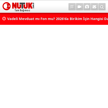
Vadeli Mevduat mı Fon mu? 2026'da Birikim İçin Hangisi D
Avantajlı? Nelere Dikkat Edilmeli?
Konut Kredisi Çekmeden Önce Bu Hatayı Yapmayın! Sonr
Pişman Olabilirsiniz