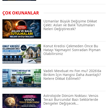
Airdrop Nasıl Alınır? Kripto Para Airdrop
ÇOK OKUNANLAR
Rehberi ve Güvenli Katılım Yöntemleri
Uzmanlar Büyük Değişime Dikkat
Çekti: Aslan ve Balık Tutulmaları
Neleri Değiştirecek?
Spot ve Vadeli İşlem Arasındaki Farklar |
Hangi Piyasa Sizin İçin Daha Uygun?
Konut Kredisi Çekmeden Önce Bu
Hatayı Yapmayın! Sonradan Pişman
Olabilirsiniz
ABD-İran Anlaşması Sonrası Altın
Rekora Koştu, Petrol Fiyatları Sert Düştü
Vadeli Mevduat mı Fon mu? 2026'da
Birikim İçin Hangisi Daha Avantajlı?
Nelere Dikkat Edilmeli?
Temmuz 2026 Maaş Zammı Netleşiyor!
Memur, Emekli ve Sosyal Yardımlarda
Yeni Oranlar
Astrolojide Dönüm Noktası: Venüs
Terazi Burcunda! Bazı Sektörlerde
Dengeler Değişecek...
KOSGEB’den KOBİ’lere Dev Finansman