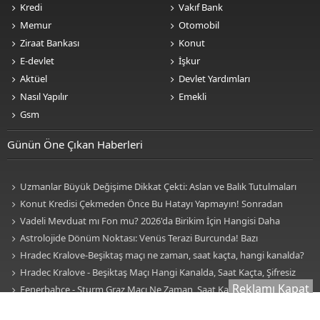
Kredi
Vakıf Bank
Memur
Otomobil
Ziraat Bankası
Konut
E-devlet
İşkur
Aktüel
Devlet Yardımları
Nasıl Yapılır
Emekli
Gsm
Günün Öne Çıkan Haberleri
Uzmanlar Büyük Değişime Dikkat Çekti: Aslan ve Balık Tutulmaları
Neleri Değiştirecek?
Konut Kredisi Çekmeden Önce Bu Hatayı Yapmayın! Sonradan
Pişman Olabilirsiniz
Vadeli Mevduat mı Fon mu? 2026'da Birikim İçin Hangisi Daha
Avantajlı? Nelere Dikkat Edilmeli?
Astrolojide Dönüm Noktası: Venüs Terazi Burcunda! Bazı
Sektörlerde Dengeler Değişecek...
Hradec Kralove-Beşiktaş maçı ne zaman, saat kaçta, hangi kanalda?
BJK Avrupa Ligi maçı şifresiz kanalda mı? Hradec Kralove-Beşiktaş maçı
Hradec Kralove - Beşiktaş Maçı Hangi Kanalda, Saat Kaçta, Şifresiz
Reklamı Kapat
şifresiz, HD canlı yayın
Mi? Avrupa Ligi 3. Ön Eleme Maçı Muhtemel 11'ler... Hradec Kralove-
Fenerbahçe - Sturm Graz Maçı Ne Zaman, Saat Kaçta, Hangi
Beşiktaş Maçı Şifresiz, HD Canlı Yayın
Kanalda? TV100 Şifresiz Canlı Maç İzle
Uzmanlardan Altın Uyarısı! Gram Altın mı Ons Altın mı Tercih