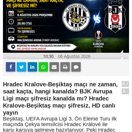
10:30
06 Ağustos 2026
Hradec Kralove-Beşiktaş maçı ne zaman,
A+
saat kaçta, hangi kanalda? BJK Avrupa
A-
Ligi maçı şifresiz kanalda mı? Hradec
Kralove-Beşiktaş maçı şifresiz, HD canlı
yayın
Beşiktaş, UEFA Avrupa Ligi 3. Ön Eleme Turu ilk
maçında Çekya temsilcisi Hradec Králové ile
karşı karşıya gelmeye hazırlanıyor. Peki Hradec