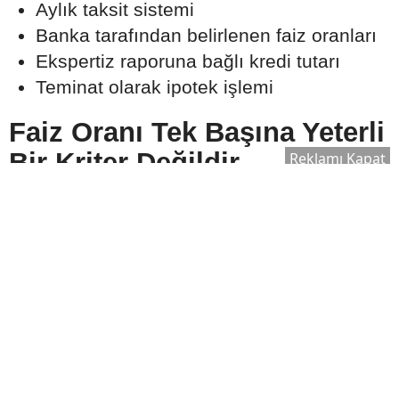
Aylık taksit sistemi
Banka tarafından belirlenen faiz oranları
Ekspertiz raporuna bağlı kredi tutarı
Teminat olarak ipotek işlemi
Faiz Oranı Tek Başına Yeterli
Bir Kriter Değildir
Reklamı Kapat
Konut kredisi seçerken birçok kişi yalnızca
faiz oranına odaklanıyor. Ancak uzmanlar,
toplam maliyetin değerlendirilmesinin daha
doğru bir yaklaşım olduğunu belirtiyor.
Karşılaştırılması gereken başlıca unsurlar
şunlardır:
Faiz oranı