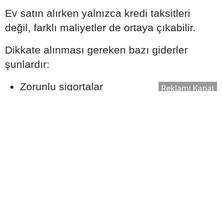
Ev satın alırken yalnızca kredi taksitleri
değil, farklı maliyetler de ortaya çıkabilir.
Dikkate alınması gereken bazı giderler
şunlardır:
Zorunlu sigortalar
Reklamı Kapat
Tapu harcı
Ekspertiz ücreti
İpotek işlemleri
Taşınma ve tadilat giderleri
Toplam bütçe planlanırken bu kalemlerin de
hesaba katılması önerilir.
Uzmanlardan Konut Kredisi