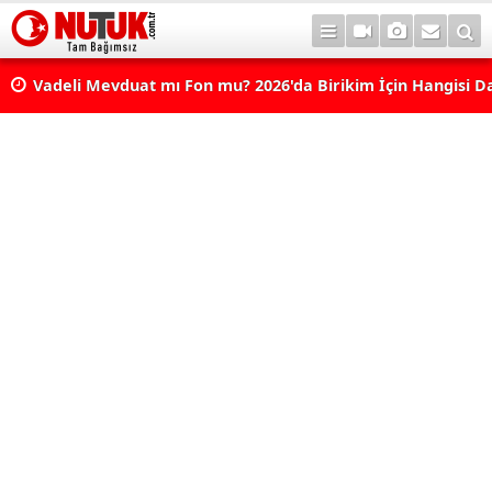
Vadeli Mevduat mı Fon mu? 2026'da Birikim İçin Hangisi D
Avantajlı? Nelere Dikkat Edilmeli?
Konut Kredisi Çekmeden Önce Bu Hatayı Yapmayın! Sonr
Pişman Olabilirsiniz