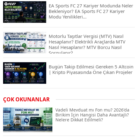
EA Sports FC 27 Kariyer Modunda Neler
Bekleniyor? EA Sports FC 27 Kariyer
Modu Yenilikleri…
Motorlu Taşıtlar Vergisi (MTV) Nasıl
Hesaplanır? Elektrikli Araçlarda MTV
Nasıl Hesaplanır? MTV Borcu Nasıl
Sorgulanır?
Bugün Takip Edilmesi Gereken 5 Altcoin
| Kripto Piyasasında Öne Çıkan Projeler
Airdrop Nasıl Alınır? Kripto Para Airdrop
ÇOK OKUNANLAR
Rehberi ve Güvenli Katılım Yöntemleri
Vadeli Mevduat mı Fon mu? 2026'da
Birikim İçin Hangisi Daha Avantajlı?
Nelere Dikkat Edilmeli?
Spot ve Vadeli İşlem Arasındaki Farklar |
Hangi Piyasa Sizin İçin Daha Uygun?