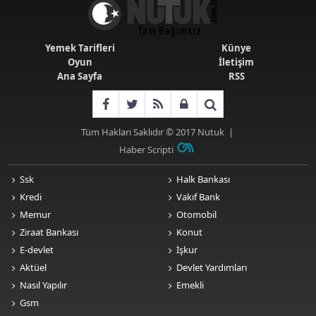
Yemek Tarifleri
Künye
Oyun
İletişim
Ana Sayfa
RSS
Tüm Hakları Saklıdır © 2017
Nutuk
|
Haber Scripti
Ssk
Halk Bankası
Kredi
Vakıf Bank
Memur
Otomobil
Ziraat Bankası
Konut
E-devlet
İşkur
Aktüel
Devlet Yardımları
Nasıl Yapılır
Emekli
Gsm