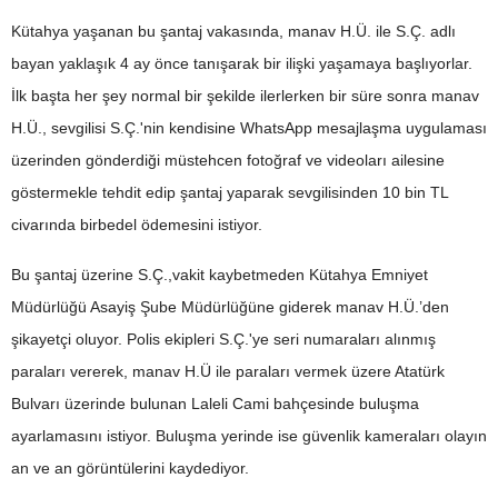
Kütahya yaşanan bu şantaj vakasında, manav H.Ü. ile S.Ç. adlı
bayan yaklaşık 4 ay önce tanışarak bir ilişki yaşamaya başlıyorlar.
İlk başta her şey normal bir şekilde ilerlerken bir süre sonra manav
H.Ü., sevgilisi S.Ç.'nin kendisine WhatsApp mesajlaşma uygulaması
üzerinden gönderdiği müstehcen fotoğraf ve videoları ailesine
göstermekle tehdit edip şantaj yaparak sevgilisinden 10 bin TL
civarında birbedel ödemesini istiyor.
Bu şantaj üzerine S.Ç.,vakit kaybetmeden Kütahya Emniyet
Müdürlüğü Asayiş Şube Müdürlüğüne giderek manav H.Ü.’den
şikayetçi oluyor. Polis ekipleri S.Ç.'ye seri numaraları alınmış
paraları vererek, manav H.Ü ile paraları vermek üzere Atatürk
Bulvarı üzerinde bulunan Laleli Cami bahçesinde buluşma
ayarlamasını istiyor. Buluşma yerinde ise güvenlik kameraları olayın
an ve an görüntülerini kaydediyor.