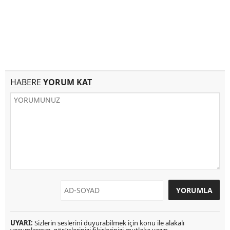
HABERE
YORUM KAT
UYARI:
Sizlerin seslerini duyurabilmek için konu ile alakalı
yorumlarınızı, görüşlerinizi fikirlerinizi mutlaka yazın.