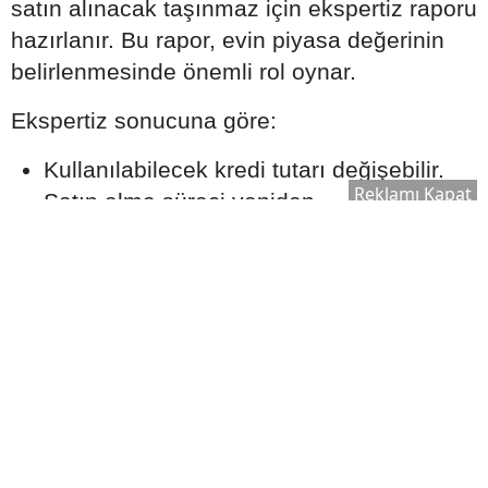
satın alınacak taşınmaz için ekspertiz raporu
hazırlanır. Bu rapor, evin piyasa değerinin
belirlenmesinde önemli rol oynar.
Ekspertiz sonucuna göre:
Kullanılabilecek kredi tutarı değişebilir.
Reklamı Kapat
Satın alma süreci yeniden
değerlendirilebilir.
Bankanın kredi onay süreci şekillenebilir.
Bu nedenle ekspertiz raporu, kredi sürecinin
önemli aşamalarından biri olarak kabul edilir.
Ek Masrafları Göz Ardı
Etmeyin