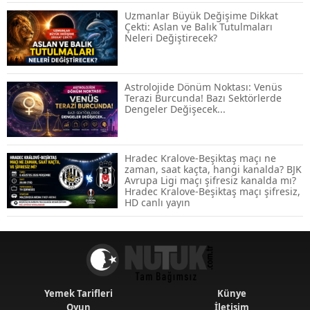
Uzmanlar Büyük Değişime Dikkat
Çekti: Aslan ve Balık Tutulmaları
Neleri Değiştirecek?
Temmuz 2026 Maaş Zammı Netleşiyor!
Memur, Emekli ve Sosyal Yardımlarda
Yeni Oranlar
Astrolojide Dönüm Noktası: Venüs
Terazi Burcunda! Bazı Sektörlerde
Dengeler Değişecek...
KOSGEB’den KOBİ’lere Dev Finansman
Hamlesi: 36 Ay Vadeli 30 Milyon TL
Destek
Hradec Kralove-Beşiktaş maçı ne
zaman, saat kaçta, hangi kanalda? BJK
Avrupa Ligi maçı şifresiz kanalda mı?
Emekli Maaşlarında Temmuz Hesabı:
Hradec Kralove-Beşiktaş maçı şifresiz,
Zam Oranı ve Taban Aylık İçin Yeni
HD canlı yayın
Senaryolar
Yemek Tarifleri
Künye
Oyun
İletişim