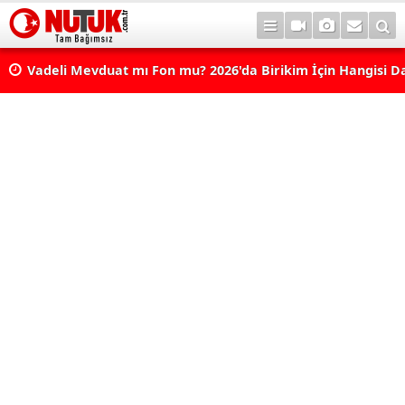
Vadeli Mevduat mı Fon mu? 2026'da Birikim İçin Hangisi D
Avantajlı? Nelere Dikkat Edilmeli?
Konut Kredisi Çekmeden Önce Bu Hatayı Yapmayın! Sonr
Pişman Olabilirsiniz