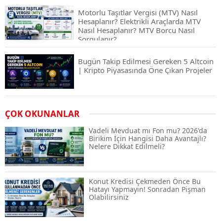
Motorlu Taşıtlar Vergisi (MTV) Nasıl
Hesaplanır? Elektrikli Araçlarda MTV
Nasıl Hesaplanır? MTV Borcu Nasıl
Sorgulanır?
Bugün Takip Edilmesi Gereken 5 Altcoin
| Kripto Piyasasında Öne Çıkan Projeler
Airdrop Nasıl Alınır? Kripto Para Airdrop
ÇOK OKUNANLAR
Rehberi ve Güvenli Katılım Yöntemleri
Vadeli Mevduat mı Fon mu? 2026'da
Birikim İçin Hangisi Daha Avantajlı?
Nelere Dikkat Edilmeli?
Spot ve Vadeli İşlem Arasındaki Farklar |
Hangi Piyasa Sizin İçin Daha Uygun?
Konut Kredisi Çekmeden Önce Bu
Hatayı Yapmayın! Sonradan Pişman
Olabilirsiniz
ABD-İran Anlaşması Sonrası Altın
Rekora Koştu, Petrol Fiyatları Sert Düştü