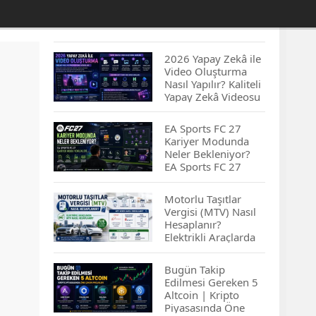
2026 Yapay Zekâ ile
Video Oluşturma
Nasıl Yapılır? Kaliteli
Yapay Zekâ Videosu
Hazırlamanın
İpuçları...
EA Sports FC 27
Kariyer Modunda
Neler Bekleniyor?
EA Sports FC 27
Kariyer Modu
Yenilikleri…
Motorlu Taşıtlar
Vergisi (MTV) Nasıl
Hesaplanır?
Elektrikli Araçlarda
MTV Nasıl
Hesaplanır? MTV
Bugün Takip
Borcu Nasıl
Edilmesi Gereken 5
Sorgulanır?
Altcoin | Kripto
Piyasasında Öne