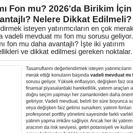
mı Fon mu? 2026'da Birikim İçin
ntajlı? Nelere Dikkat Edilmeli?
ndirmek isteyen yatırımcıların en çok mera
da vadeli mevduat mı fon mu sorusu geliyor
ı fon mu daha avantajlı? İşte iki yatırım
likleri ve dikkat edilmesi gereken noktalar.
Tasarruflarını değerlendirmek isteyen yatırımcıların
merak ettiği konuların başında
vadeli mevduat mı
sorusu geliyor. Yüksek enflasyon, değişken faiz ora
finansal piyasalardaki hareketlilik, yatırım araçları 
doğru seçim yapmayı her zamankinden daha öneml
getiriyor. Vadeli mevduat, belirli bir süre boyunca sa
veya değişken faiz getirisi sunarken; yatırım fonları
profesyonel portföy yönetimi sayesinde farklı varlık
yatırım yapma imkânı sağlıyor. Ancak her iki yatırım
aracının da risk seviyesi, getiri potansiyeli ve kulla