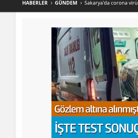
HABERLER
GÜNDEM
Sakarya'da corona virüst