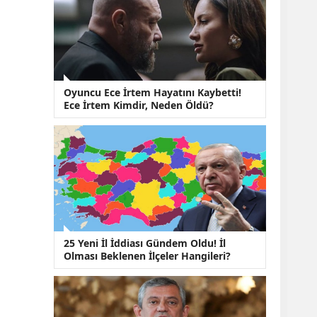
KOBİ’lere Dev
Finansman Hamlesi:
36 Ay Vadeli 30
Milyon TL Destek
Emekli Maaşlarında
Temmuz Hesabı:
Zam Oranı ve Taban
Oyuncu Ece İrtem Hayatını Kaybetti!
Aylık İçin Yeni
Ece İrtem Kimdir, Neden Öldü?
Senaryolar
25 Yeni İl İddiası Gündem Oldu! İl
Olması Beklenen İlçeler Hangileri?