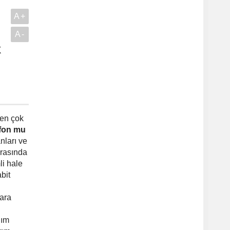
A+
A-
k
.
 en çok
 fon mu
nları ve
arasında
i hale
bit
lara
nım