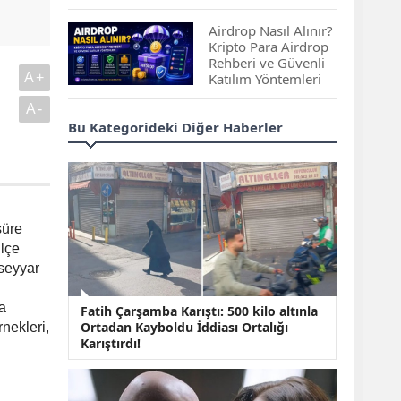
Çıkan Projeler
Airdrop Nasıl Alınır?
Kripto Para Airdrop
Rehberi ve Güvenli
A+
Katılım Yöntemleri
A-
Spot ve Vadeli İşlem
Bu Kategorideki Diğer Haberler
Arasındaki Farklar |
Hangi Piyasa Sizin
İçin Daha Uygun?
ABD-İran Anlaşması
Sonrası Altın Rekora
süre
Koştu, Petrol
ilçe
Fiyatları Sert Düştü
 seyyar
Temmuz 2026 Maaş
a
Fatih Çarşamba Karıştı: 500 kilo altınla
Zammı Netleşiyor!
Ortadan Kayboldu İddiası Ortalığı
nekleri,
Memur, Emekli ve
Karıştırdı!
Sosyal Yardımlarda
Yeni Oranlar
KOSGEB’den