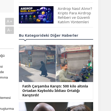
Çıkan Projeler
Airdrop Nasıl Alınır?
Kripto Para Airdrop
Rehberi ve Güvenli
A+
Katılım Yöntemleri
A-
Spot ve Vadeli İşlem
Bu Kategorideki Diğer Haberler
Arasındaki Farklar |
Hangi Piyasa Sizin
İçin Daha Uygun?
üğü
ABD-İran Anlaşması
Sonrası Altın Rekora
si
Koştu, Petrol
Fiyatları Sert Düştü
rde
şamına
Temmuz 2026 Maaş
Fatih Çarşamba Karıştı: 500 kilo altınla
Zammı Netleşiyor!
Ortadan Kayboldu İddiası Ortalığı
Memur, Emekli ve
Karıştırdı!
Sosyal Yardımlarda
stemesi
Yeni Oranlar
KOSGEB’den
Soruşturma