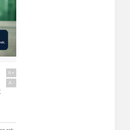
A+
A-
k
.