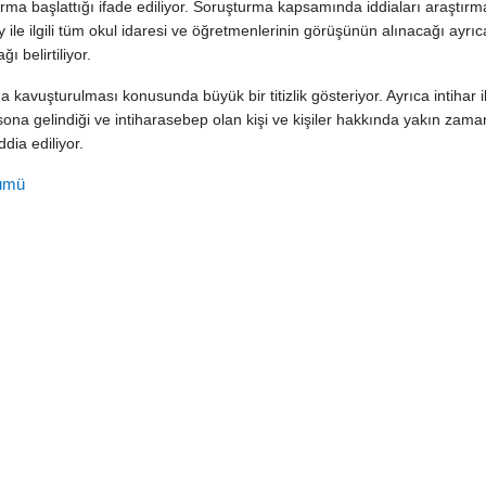
urma başlattığı ifade ediliyor. Soruşturma kapsamında iddiaları araştırma
lay ile ilgili tüm okul idaresi ve öğretmenlerinin görüşünün alınacağı ayrıc
ı belirtiliyor.
ğa kavuşturulması konusunda büyük bir titizlik gösteriyor. Ayrıca intihar ile
sona gelindiği ve intiharasebep olan kişi ve kişiler hakkında yakın zam
ddia ediliyor.
ümü