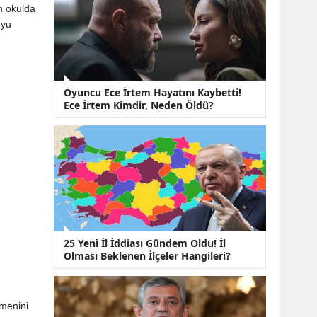
KOBİ’lere Dev
n okulda
Finansman Hamlesi:
oyu
36 Ay Vadeli 30
Milyon TL Destek
Emekli Maaşlarında
Temmuz Hesabı:
Zam Oranı ve Taban
Oyuncu Ece İrtem Hayatını Kaybetti!
Aylık İçin Yeni
Ece İrtem Kimdir, Neden Öldü?
Senaryolar
25 Yeni İl İddiası Gündem Oldu! İl
Olması Beklenen İlçeler Hangileri?
tmenini