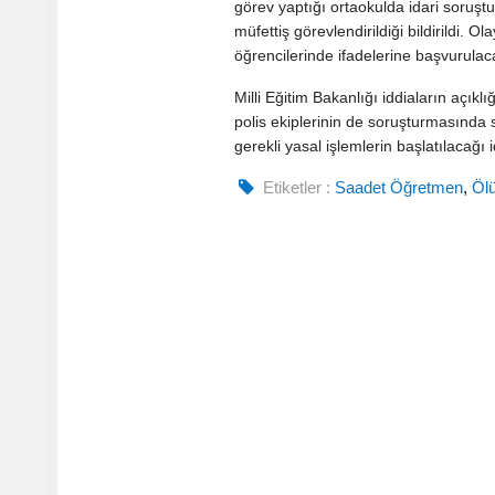
görev yaptığı ortaokulda idari soruşt
müfettiş görevlendirildiği bildirildi. O
öğrencilerinde ifadelerine başvurulacağ
Milli Eğitim Bakanlığı iddiaların açıklı
polis ekiplerinin de soruşturmasında 
gerekli yasal işlemlerin başlatılacağı i
Etiketler :
Saadet Öğretmen
,
Öl