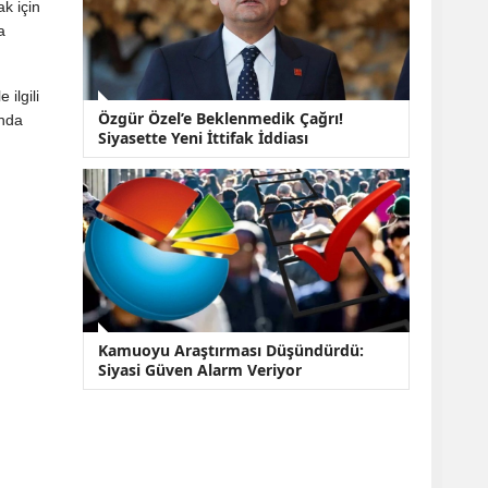
k için
a
 ilgili
Özgür Özel’e Beklenmedik Çağrı!
anda
Siyasette Yeni İttifak İddiası
Kamuoyu Araştırması Düşündürdü:
Siyasi Güven Alarm Veriyor