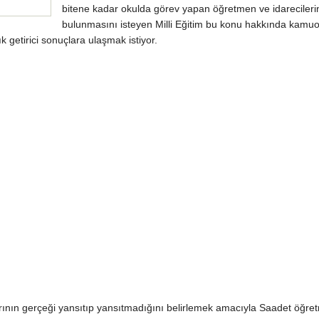
bitene kadar okulda görev yapan öğretmen ve idarecileri
bulunmasını isteyen Milli Eğitim bu konu hakkında kamu
ık getirici sonuçlara ulaşmak istiyor.
arının gerçeği yansıtıp yansıtmadığını belirlemek amacıyla Saadet öğre