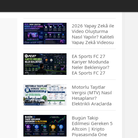
2026 Yapay Zekâ ile
Video Oluşturma
Nasıl Yapılır? Kaliteli
Yapay Zekâ Videosu
Hazırlamanın
İpuçları...
EA Sports FC 27
Kariyer Modunda
Neler Bekleniyor?
EA Sports FC 27
Kariyer Modu
Yenilikleri…
Motorlu Taşıtlar
Vergisi (MTV) Nasıl
Hesaplanır?
Elektrikli Araçlarda
MTV Nasıl
Hesaplanır? MTV
Bugün Takip
Borcu Nasıl
Edilmesi Gereken 5
Sorgulanır?
Altcoin | Kripto
Piyasasında Öne