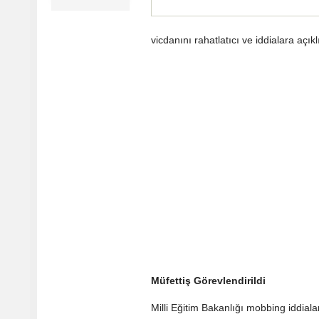
vicdanını rahatlatıcı ve iddialara açıkl
Müfettiş Görevlendirildi
Milli Eğitim Bakanlığı mobbing iddial