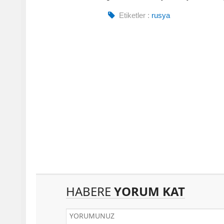
Etiketler :
rusya
HABERE
YORUM KAT