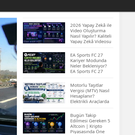
2026 Yapay Zekâ ile
Video Oluşturma
Nasıl Yapılır? Kaliteli
Yapay Zekâ Videosu
Hazırlamanın
İpuçları...
EA Sports FC 27
Kariyer Modunda
Neler Bekleniyor?
EA Sports FC 27
Kariyer Modu
Yenilikleri…
Motorlu Taşıtlar
Vergisi (MTV) Nasıl
Hesaplanır?
Elektrikli Araçlarda
MTV Nasıl
Hesaplanır? MTV
Bugün Takip
Borcu Nasıl
Edilmesi Gereken 5
Sorgulanır?
Altcoin | Kripto
Piyasasında Öne