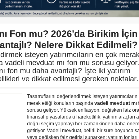
mı Fon mu? 2026'da Birikim İçin
ntajlı? Nelere Dikkat Edilmeli?
ndirmek isteyen yatırımcıların en çok mera
da vadeli mevduat mı fon mu sorusu geliyor
ı fon mu daha avantajlı? İşte iki yatırım
likleri ve dikkat edilmesi gereken noktalar.
Tasarruflarını değerlendirmek isteyen yatırımcıların
merak ettiği konuların başında
vadeli mevduat mı
sorusu geliyor. Yüksek enflasyon, değişken faiz ora
finansal piyasalardaki hareketlilik, yatırım araçları 
doğru seçim yapmayı her zamankinden daha öneml
getiriyor. Vadeli mevduat, belirli bir süre boyunca sa
veya değişken faiz getirisi sunarken; yatırım fonları