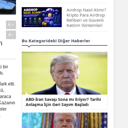
Çıkan Projeler
Airdrop Nasıl Alınır?
Kripto Para Airdrop
Rehberi ve Güvenli
A+
Katılım Yöntemleri
A-
Spot ve Vadeli İşlem
Bu Kategorideki Diğer Haberler
n
Arasındaki Farklar |
Hangi Piyasa Sizin
İçin Daha Uygun?
ABD-İran Anlaşması
 bir
Sonrası Altın Rekora
ı.
Koştu, Petrol
Fiyatları Sert Düştü
ark etti.
cü,
Temmuz 2026 Maaş
 araca
ABD-İran Savaşı Sona mı Eriyor? Tarihi
Zammı Netleşiyor!
 Kazanın
Anlaşma İçin Geri Sayım Başladı
Memur, Emekli ve
pler
Sosyal Yardımlarda
.
Yeni Oranlar
KOSGEB’den