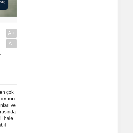
A+
A-
k
.
 en çok
 fon mu
nları ve
arasında
i hale
bit