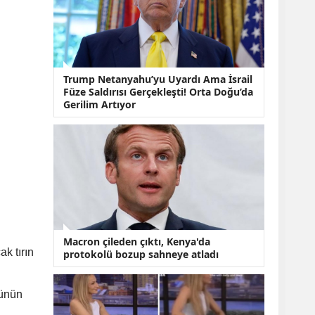
KOBİ’lere Dev
Finansman Hamlesi:
36 Ay Vadeli 30
Milyon TL Destek
Emekli Maaşlarında
Temmuz Hesabı:
Trump Netanyahu’yu Uyardı Ama İsrail
Zam Oranı ve Taban
Füze Saldırısı Gerçekleşti! Orta Doğu’da
Aylık İçin Yeni
Gerilim Artıyor
Senaryolar
Macron çileden çıktı, Kenya'da
k tırın
protokolü bozup sahneye atladı
cünün