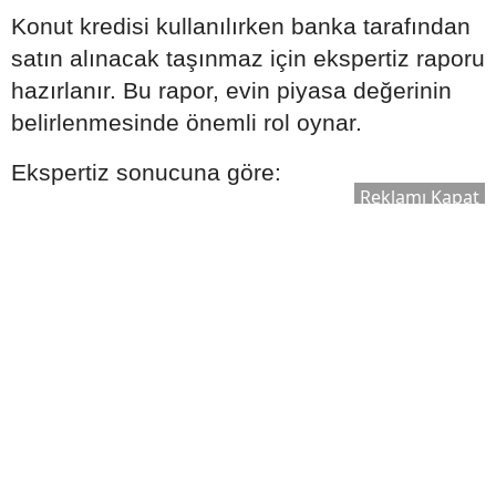
Konut kredisi kullanılırken banka tarafından
satın alınacak taşınmaz için ekspertiz raporu
hazırlanır. Bu rapor, evin piyasa değerinin
belirlenmesinde önemli rol oynar.
Ekspertiz sonucuna göre:
Reklamı Kapat
Kullanılabilecek kredi tutarı değişebilir.
Satın alma süreci yeniden
değerlendirilebilir.
Bankanın kredi onay süreci şekillenebilir.
Bu nedenle ekspertiz raporu, kredi sürecinin
önemli aşamalarından biri olarak kabul edilir.
Ek Masrafları Göz Ardı
Etmeyin