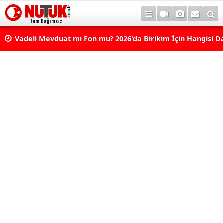
Vadeli Mevduat mı Fon mu? 2026'da Birikim İçin Hangisi D
Avantajlı? Nelere Dikkat Edilmeli?
Konut Kredisi Çekmeden Önce Bu Hatayı Yapmayın! Sonr
Pişman Olabilirsiniz