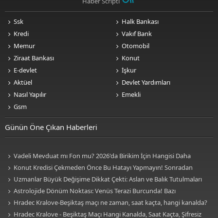
Haber Scripti
Ssk
Halk Bankası
Kredi
Vakıf Bank
Memur
Otomobil
Ziraat Bankası
Konut
E-devlet
İşkur
Aktüel
Devlet Yardımları
Nasıl Yapılır
Emekli
Gsm
Günün Öne Çıkan Haberleri
Vadeli Mevduat mı Fon mu? 2026'da Birikim İçin Hangisi Daha
Avantajlı? Nelere Dikkat Edilmeli?
Konut Kredisi Çekmeden Önce Bu Hatayı Yapmayın! Sonradan
Pişman Olabilirsiniz
Uzmanlar Büyük Değişime Dikkat Çekti: Aslan ve Balık Tutulmaları
Neleri Değiştirecek?
Astrolojide Dönüm Noktası: Venüs Terazi Burcunda! Bazı
Sektörlerde Dengeler Değişecek...
Hradec Kralove-Beşiktaş maçı ne zaman, saat kaçta, hangi kanalda?
BJK Avrupa Ligi maçı şifresiz kanalda mı? Hradec Kralove-Beşiktaş maçı
Hradec Kralove - Beşiktaş Maçı Hangi Kanalda, Saat Kaçta, Şifresiz