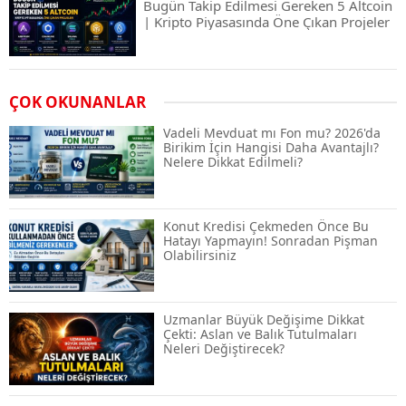
Bugün Takip Edilmesi Gereken 5 Altcoin
| Kripto Piyasasında Öne Çıkan Projeler
Airdrop Nasıl Alınır? Kripto Para Airdrop
ÇOK OKUNANLAR
Rehberi ve Güvenli Katılım Yöntemleri
Vadeli Mevduat mı Fon mu? 2026'da
Birikim İçin Hangisi Daha Avantajlı?
Nelere Dikkat Edilmeli?
Spot ve Vadeli İşlem Arasındaki Farklar |
Hangi Piyasa Sizin İçin Daha Uygun?
Konut Kredisi Çekmeden Önce Bu
Hatayı Yapmayın! Sonradan Pişman
Olabilirsiniz
ABD-İran Anlaşması Sonrası Altın
Rekora Koştu, Petrol Fiyatları Sert Düştü
Uzmanlar Büyük Değişime Dikkat
Çekti: Aslan ve Balık Tutulmaları
Neleri Değiştirecek?
Temmuz 2026 Maaş Zammı Netleşiyor!
Memur, Emekli ve Sosyal Yardımlarda
Yeni Oranlar