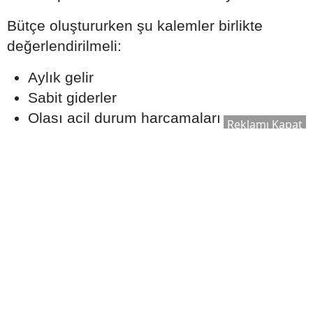
Bütçe oluştururken şu kalemler birlikte
değerlendirilmeli:
Aylık gelir
Sabit giderler
Olası acil durum harcamaları
Reklamı Kapat
Tasarruf hedefleri
Kredi taksitleri
Gerçekçi bir ödeme planı oluşturmak, uzun
vadede finansal dengeyi korumaya yardımcı
olabilir.
Ekspertiz Süreci Neden
Önemlidir?