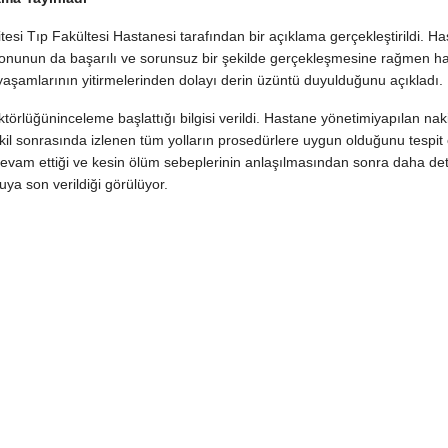
si Tıp Fakültesi Hastanesi tarafından bir açıklama gerçekleştirildi. H
onunun da başarılı ve sorunsuz bir şekilde gerçekleşmesine rağmen ha
yaşamlarının yitirmelerinden dolayı derin üzüntü duyulduğunu açıkladı.
ktörlüğüninceleme başlattığı bilgisi verildi. Hastane yönetimiyapılan naki
nakil sonrasında izlenen tüm yolların prosedürlere uygun olduğunu tespit e
ın devam ettiği ve kesin ölüm sebeplerinin anlaşılmasından sonra daha det
uya son verildiği görülüyor.