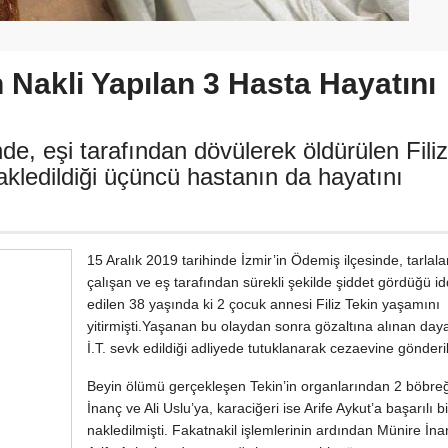
Nakli Yapılan 3 Hasta Hayatını
de, eşi tarafından dövülerek öldürülen Filiz
nakledildiği üçüncü hastanın da hayatını
15 Aralık 2019 tarihinde İzmir’in Ödemiş ilçesinde, tarlal
çalışan ve eş tarafından sürekli şekilde şiddet gördüğü id
edilen 38 yaşında ki 2 çocuk annesi Filiz Tekin yaşamını
yitirmişti.Yaşanan bu olaydan sonra gözaltına alınan day
İ.T. sevk edildiği adliyede tutuklanarak cezaevine gönderil
Beyin ölümü gerçekleşen Tekin’in organlarından 2 böbre
İnanç ve Ali Uslu’ya, karaciğeri ise Arife Aykut’a başarılı b
nakledilmişti. Fakatnakil işlemlerinin ardından Münire İna