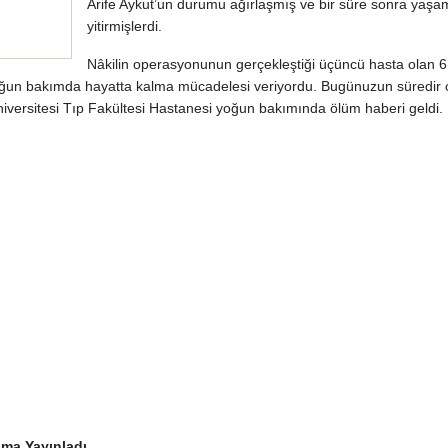
Arife Aykut’un durumu ağırlaşmış ve bir süre sonra yaşam
yitirmişlerdi.
Nâkilin operasyonunun gerçekleştiği üçüncü hasta olan 
 yoğun bakımda hayatta kalma mücadelesi veriyordu. Bugünuzun süredir
versitesi Tıp Fakültesi Hastanesi yoğun bakımında ölüm haberi geldi.
ama Yayınladı