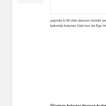
yaşında ki Ali Uslu iseuzun süredir
bakımda bulunan Uslu’nun da Ege Üni
Ölümlerin Ardından Hastane Açıkl