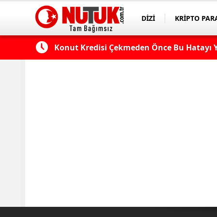
DİZİ
KRİPTO PAR
ASAYİŞ
SPOR
Astrolojide Dönüm Noktası: Venüs Terazi 