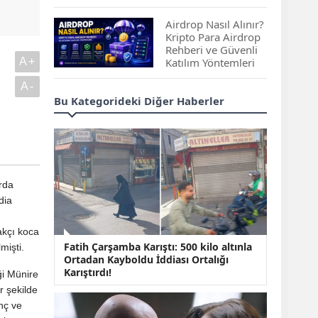
Çıkan Projeler
Airdrop Nasıl Alınır?
Kripto Para Airdrop
Rehberi ve Güvenli
A+
Katılım Yöntemleri
A-
Spot ve Vadeli İşlem
Bu Kategorideki Diğer Haberler
Arasındaki Farklar |
Hangi Piyasa Sizin
İçin Daha Uygun?
ABD-İran Anlaşması
Sonrası Altın Rekora
arda
Koştu, Petrol
dia
Fiyatları Sert Düştü
akçı koca
Temmuz 2026 Maaş
Fatih Çarşamba Karıştı: 500 kilo altınla
mişti.
Zammı Netleşiyor!
Ortadan Kayboldu İddiası Ortalığı
Memur, Emekli ve
Karıştırdı!
ği Münire
Sosyal Yardımlarda
Yeni Oranlar
ir şekilde
nç ve
KOSGEB’den