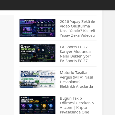
2026 Yapay Zekâ ile
Video Oluşturma
Nasıl Yapılır? Kaliteli
Yapay Zekâ Videosu
Hazırlamanın
İpuçları...
EA Sports FC 27
Kariyer Modunda
Neler Bekleniyor?
EA Sports FC 27
Kariyer Modu
Yenilikleri…
Motorlu Taşıtlar
Vergisi (MTV) Nasıl
Hesaplanır?
Elektrikli Araçlarda
MTV Nasıl
Hesaplanır? MTV
Bugün Takip
Borcu Nasıl
Edilmesi Gereken 5
Sorgulanır?
Altcoin | Kripto
Piyasasında Öne