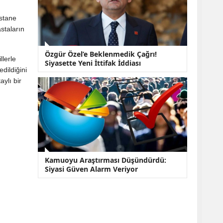
astane
staların
Özgür Özel’e Beklenmedik Çağrı!
llerle
Siyasette Yeni İttifak İddiası
dildiğini
aylı bir
Kamuoyu Araştırması Düşündürdü:
Siyasi Güven Alarm Veriyor