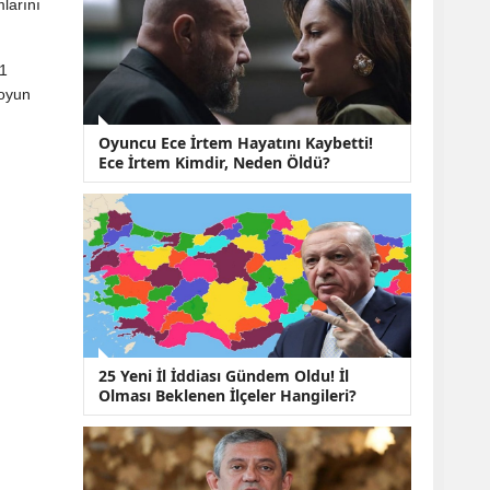
KOBİ’lere Dev
larını
Finansman Hamlesi:
36 Ay Vadeli 30
Milyon TL Destek
61
Emekli Maaşlarında
 oyun
Temmuz Hesabı:
Zam Oranı ve Taban
Oyuncu Ece İrtem Hayatını Kaybetti!
Aylık İçin Yeni
Ece İrtem Kimdir, Neden Öldü?
Senaryolar
25 Yeni İl İddiası Gündem Oldu! İl
Olması Beklenen İlçeler Hangileri?