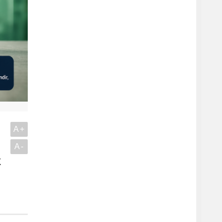
A+
A-
k
.